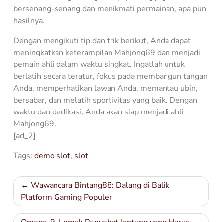
bersenang-senang dan menikmati permainan, apa pun
hasilnya.
Dengan mengikuti tip dan trik berikut, Anda dapat
meningkatkan keterampilan Mahjong69 dan menjadi
pemain ahli dalam waktu singkat. Ingatlah untuk
berlatih secara teratur, fokus pada membangun tangan
Anda, memperhatikan lawan Anda, memantau ubin,
bersabar, dan melatih sportivitas yang baik. Dengan
waktu dan dedikasi, Anda akan siap menjadi ahli
Mahjong69.
[ad_2]
Tags:
demo slot
,
slot
Post
Wawancara Bintang88: Dalang di Balik
navigation
Platform Gaming Populer