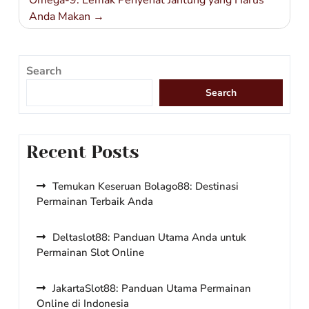
Omega-9: Lemak Penyehat Jantung yang Harus
Anda Makan
Search
Search
Recent Posts
Temukan Keseruan Bolago88: Destinasi
Permainan Terbaik Anda
Deltaslot88: Panduan Utama Anda untuk
Permainan Slot Online
JakartaSlot88: Panduan Utama Permainan
Online di Indonesia