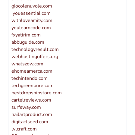
giocolenuvole.com
iyouessential.com
withloveamity.com
youlearncode.com
fxyatirim.com
abbuguide.com
technologyresult.com
webhostingoffers.org
whatszow.com
ehomeamerca.com
techintendo.com
techgreenpure.com
bestdropshipstore.com
cartelreviews.com
surfsway.com
nailartproduct.com
digitactseed.com
lvlcraft.com