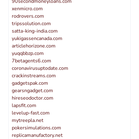
90secondmoneyloans.com
xenmicro.com
rodrovers.com
tripssolution.com
satta-king-india.com
yukigassencanada.com
articlehorizone.com
yuqqbbzp.com
7betagents6.com
coronavirusuptodate.com
crackinstreams.com
gadgetspak.com
gearsngadget.com
hireseodoctor.com
lapsfit.com
levelup-fast.com
mytreepla.net
pokersimulations.com
replicamanufactory.net