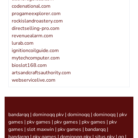
codenational.com
progameexplorer.com
rockislandroastery.com
directselling-pro.com
revenuealarm.com
lurab.com
ignitioncoilguide.com
mytechcomputer.com
bioslot168.com
artsandcraftsauthority.com
webservicelive.com
bandarqq
|
dominoqq pkv
|
dominoqq
|
dominoqq
|
pkv
games
|
pkv games
|
pkv games
|
pkv games
|
pkv
games
|
slot maxwin
|
pkv games
|
bandarqq
|
bandarqq
|
pkv games
|
dominoqq pkv
|
situs pkv
|
qq
|