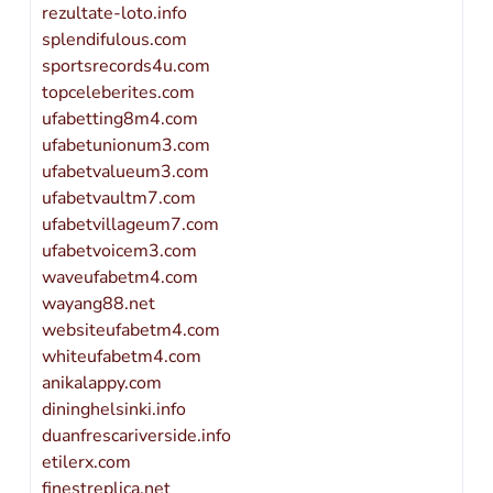
rezultate-loto.info
splendifulous.com
sportsrecords4u.com
topceleberites.com
ufabetting8m4.com
ufabetunionum3.com
ufabetvalueum3.com
ufabetvaultm7.com
ufabetvillageum7.com
ufabetvoicem3.com
waveufabetm4.com
wayang88.net
websiteufabetm4.com
whiteufabetm4.com
anikalappy.com
dininghelsinki.info
duanfrescariverside.info
etilerx.com
finestreplica.net