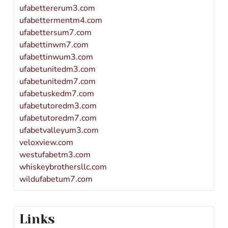
ufabettererum3.com
ufabettermentm4.com
ufabettersum7.com
ufabettinwm7.com
ufabettinwum3.com
ufabetunitedm3.com
ufabetunitedm7.com
ufabetuskedm7.com
ufabetutoredm3.com
ufabetutoredm7.com
ufabetvalleyum3.com
veloxview.com
westufabetm3.com
whiskeybrothersllc.com
wildufabetum7.com
Links