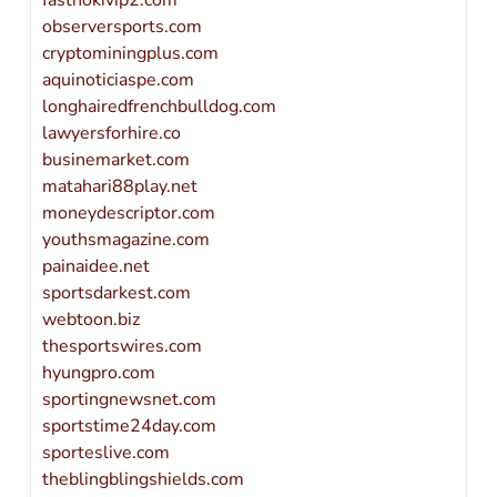
fasthokivip2.com
observersports.com
cryptominingplus.com
aquinoticiaspe.com
longhairedfrenchbulldog.com
lawyersforhire.co
businemarket.com
matahari88play.net
moneydescriptor.com
youthsmagazine.com
painaidee.net
sportsdarkest.com
webtoon.biz
thesportswires.com
hyungpro.com
sportingnewsnet.com
sportstime24day.com
sporteslive.com
theblingblingshields.com