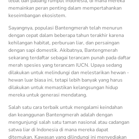
lebat dan padang rumput Indonesia, di mana mereka
memainkan peran penting dalam mempertahankan
keseimbangan ekosistem.
Sayangnya, populasi Bantengmerah telah menurun
dengan cepat dalam beberapa tahun terakhir karena
kehilangan habitat, perburuan liar, dan persaingan
dengan sapi domestik. Akibatnya, Bantengmerah
sekarang terdaftar sebagai terancam punah pada daftar
merah spesies yang terancam IUCN. Upaya sedang
dilakukan untuk melindungi dan melestarikan hewan -
hewan luar biasa ini, tetapi lebih banyak yang harus
dilakukan untuk memastikan kelangsungan hidup
mereka untuk generasi mendatang.
Salah satu cara terbaik untuk mengalami keindahan
dan keanggunan Bantengmerah adalah dengan
mengunjungi salah satu taman nasional atau cadangan
satwa liar di Indonesia di mana mereka dapat
ditemukan. Kawasan yang dilindungi ini menyediakan