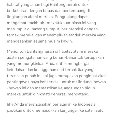
habitat yang aman bagi Bantengmerah untuk
berkeliaran dengan bebas dan berkembang di
lingkungan alami mereka. Pengunjung dapat
mengamati makhluk -makhluk luar biasa ini yang
merumput di padang rumput, berinteraksi dengan
ternak mereka, dan menampilkan tanduk mereka yang
mengesankan selama musim kawin.
Menonton Bantengmerah di habitat alami mereka
adalah pengalaman yang benar -benar tak terlupakan
yang memungkinkan Anda untuk menghargai
keindahan dan keanggunan dari ternak liar yang
terancam punah ini. Ini juga merupakan pengingat akan
pentingnya upaya konservasi untuk melindungi hewan
-hewan ini dan memastikan kelangsungan hidup
mereka untuk dinikmati generasi mendatang.
Jika Anda merencanakan perjalanan ke Indonesia,
pastikan untuk memasukkan kunjungan ke salah satu