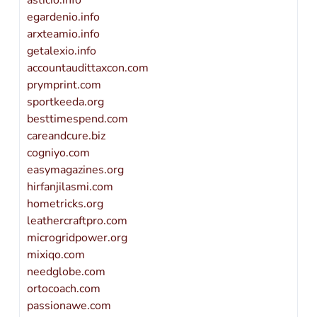
asticio.info
egardenio.info
arxteamio.info
getalexio.info
accountaudittaxcon.com
prymprint.com
sportkeeda.org
besttimespend.com
careandcure.biz
cogniyo.com
easymagazines.org
hirfanjilasmi.com
hometricks.org
leathercraftpro.com
microgridpower.org
mixiqo.com
needglobe.com
ortocoach.com
passionawe.com