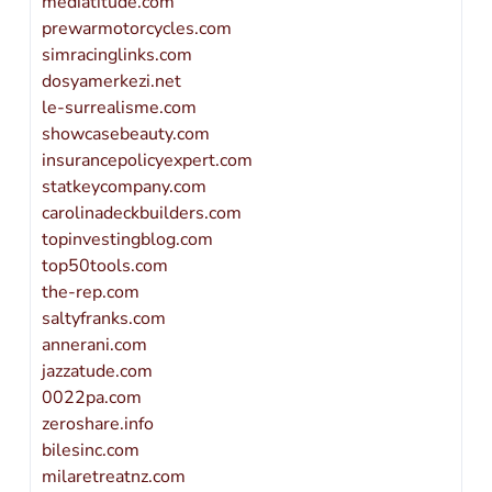
mediatitude.com
prewarmotorcycles.com
simracinglinks.com
dosyamerkezi.net
le-surrealisme.com
showcasebeauty.com
insurancepolicyexpert.com
statkeycompany.com
carolinadeckbuilders.com
topinvestingblog.com
top50tools.com
the-rep.com
saltyfranks.com
annerani.com
jazzatude.com
0022pa.com
zeroshare.info
bilesinc.com
milaretreatnz.com