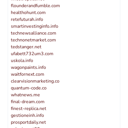
flounderandfumble.com
healthohunt.com
retefuturah.info
smartinvestinginfo.info
technewsalliance.com
technonetmarket.com
tedstanger.net
ufabett732um3.com
uskola.info
wagonpaints.info
waitfornext.com
clearvisionmarketing.co
quantum-code.co
whatnews.me
final-dream.com
finest-replica.net
gestioneinh.info
prosportdaily.net