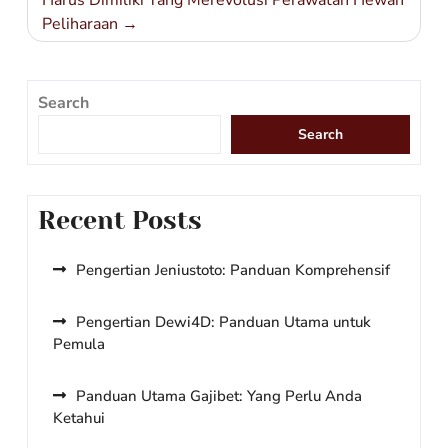
Harus Dimiliki Yang Merevolusi Perawatan Hewan
Peliharaan
Search
Search
Recent Posts
Pengertian Jeniustoto: Panduan Komprehensif
Pengertian Dewi4D: Panduan Utama untuk
Pemula
Panduan Utama Gajibet: Yang Perlu Anda
Ketahui