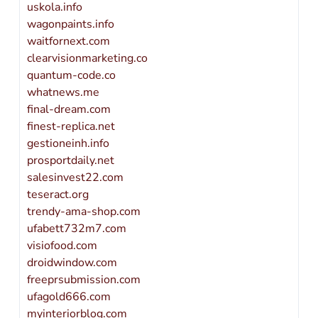
uskola.info
wagonpaints.info
waitfornext.com
clearvisionmarketing.co
quantum-code.co
whatnews.me
final-dream.com
finest-replica.net
gestioneinh.info
prosportdaily.net
salesinvest22.com
teseract.org
trendy-ama-shop.com
ufabett732m7.com
visiofood.com
droidwindow.com
freeprsubmission.com
ufagold666.com
myinteriorblog.com