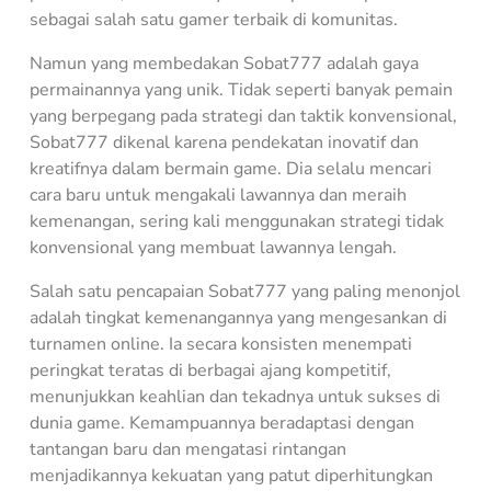
sebagai salah satu gamer terbaik di komunitas.
Namun yang membedakan Sobat777 adalah gaya
permainannya yang unik. Tidak seperti banyak pemain
yang berpegang pada strategi dan taktik konvensional,
Sobat777 dikenal karena pendekatan inovatif dan
kreatifnya dalam bermain game. Dia selalu mencari
cara baru untuk mengakali lawannya dan meraih
kemenangan, sering kali menggunakan strategi tidak
konvensional yang membuat lawannya lengah.
Salah satu pencapaian Sobat777 yang paling menonjol
adalah tingkat kemenangannya yang mengesankan di
turnamen online. Ia secara konsisten menempati
peringkat teratas di berbagai ajang kompetitif,
menunjukkan keahlian dan tekadnya untuk sukses di
dunia game. Kemampuannya beradaptasi dengan
tantangan baru dan mengatasi rintangan
menjadikannya kekuatan yang patut diperhitungkan