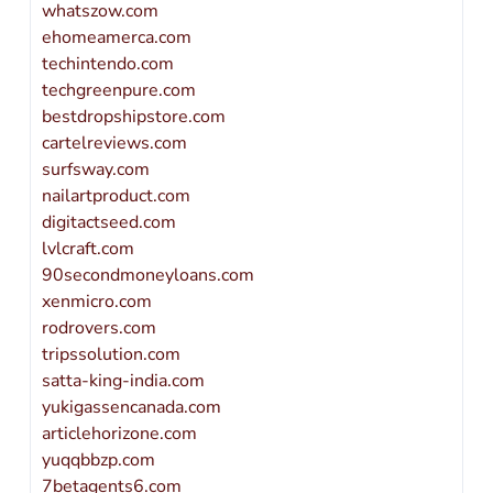
whatszow.com
ehomeamerca.com
techintendo.com
techgreenpure.com
bestdropshipstore.com
cartelreviews.com
surfsway.com
nailartproduct.com
digitactseed.com
lvlcraft.com
90secondmoneyloans.com
xenmicro.com
rodrovers.com
tripssolution.com
satta-king-india.com
yukigassencanada.com
articlehorizone.com
yuqqbbzp.com
7betagents6.com