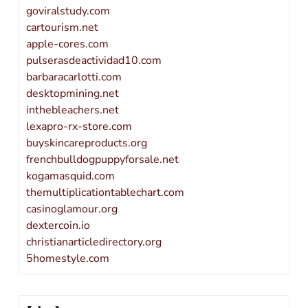
goviralstudy.com
cartourism.net
apple-cores.com
pulserasdeactividad10.com
barbaracarlotti.com
desktopmining.net
inthebleachers.net
lexapro-rx-store.com
buyskincareproducts.org
frenchbulldogpuppyforsale.net
kogamasquid.com
themultiplicationtablechart.com
casinoglamour.org
dextercoin.io
christianarticledirectory.org
5homestyle.com