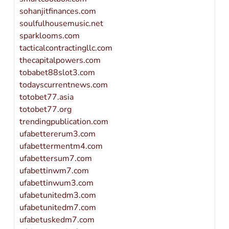
sohanjitfinances.com
soulfulhousemusic.net
sparklooms.com
tacticalcontractingllc.com
thecapitalpowers.com
tobabet88slot3.com
todayscurrentnews.com
totobet77.asia
totobet77.org
trendingpublication.com
ufabettererum3.com
ufabettermentm4.com
ufabettersum7.com
ufabettinwm7.com
ufabettinwum3.com
ufabetunitedm3.com
ufabetunitedm7.com
ufabetuskedm7.com