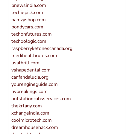
bnewsindia.com
techiepick.com
bamzyshop.com
pondycars.com
techonfutures.com
techoologic.com
raspberryketonescanada.org
medihealthrules.com
usathrill.com
vshapedental.com
canfandalucia.org
yourengineguide.com
nybreakings.com
outstationcabsservices.com
thekrtagy.com
xchangeindia.com
coolmicrotech.com
dreamhousehack.com