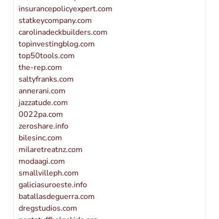
insurancepolicyexpert.com
statkeycompany.com
carolinadeckbuilders.com
topinvestingblog.com
top50tools.com
the-rep.com
saltyfranks.com
annerani.com
jazzatude.com
0022pa.com
zeroshare.info
bilesinc.com
milaretreatnz.com
modaagi.com
smallvilleph.com
galiciasuroeste.info
batallasdeguerra.com
dregstudios.com