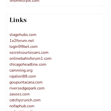
5homestyle.com
Links
stagehubs.com
1x2forum.net
login99bet.com
secretcourtesans.com
onlinebahisforum1.com
chicagoheadline.com
camming.org
rajalion88.com
goupuntacana.com
riversedgepark.com
zaseez.com
catchycrunch.com
nofaphub.com