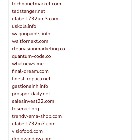
technonetmarket.com
tedstanger.net
ufabett732um3.com
uskola.info
wagonpaints.info
waitfornext.com
clearvisionmarketing.co
quantum-code.co
whatnews.me
final-dream.com
finest-replica.net
gestioneinh.info
prosportdaily.net
salesinvest22.com
teseract.org
trendy-ama-shop.com
ufabett732m7.com
visiofood.com
droidwindow.com