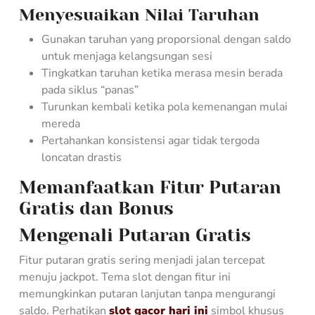
Menyesuaikan Nilai Taruhan
Gunakan taruhan yang proporsional dengan saldo
untuk menjaga kelangsungan sesi
Tingkatkan taruhan ketika merasa mesin berada
pada siklus “panas”
Turunkan kembali ketika pola kemenangan mulai
mereda
Pertahankan konsistensi agar tidak tergoda
loncatan drastis
Memanfaatkan Fitur Putaran
Gratis dan Bonus
Mengenali Putaran Gratis
Fitur putaran gratis sering menjadi jalan tercepat
menuju jackpot. Tema slot dengan fitur ini
memungkinkan putaran lanjutan tanpa mengurangi
saldo. Perhatikan
slot gacor hari ini
simbol khusus