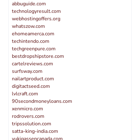
abbuguide.com
technologyresult.com
webhostingoffers.org
whatszow.com
ehomeamerca.com
techintendo.com
techgreenpure.com
bestdropshipstore.com
cartelreviews.com
surfsway.com
nailartproduct.com
digitactseed.com
lvlcraft.com
90secondmoneyloans.com
xenmicro.com
rodrovers.com
tripssolution.com
satta-king-india.com
yukigassencanada.com