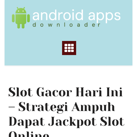
Skip
to
content
Slot Gacor Hari Ini
– Strategi Ampuh
Dapat Jackpot Slot
Online