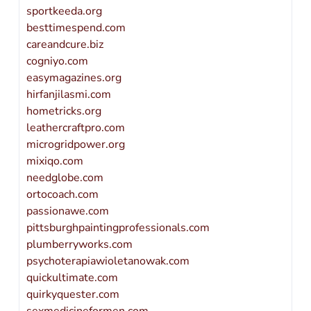
sportkeeda.org
besttimespend.com
careandcure.biz
cogniyo.com
easymagazines.org
hirfanjilasmi.com
hometricks.org
leathercraftpro.com
microgridpower.org
mixiqo.com
needglobe.com
ortocoach.com
passionawe.com
pittsburghpaintingprofessionals.com
plumberryworks.com
psychoterapiawioletanowak.com
quickultimate.com
quirkyquester.com