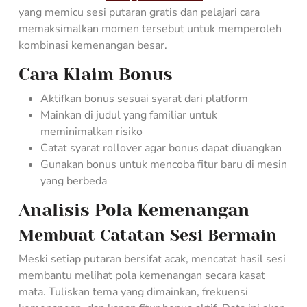
yang memicu sesi putaran gratis dan pelajari cara
memaksimalkan momen tersebut untuk memperoleh
kombinasi kemenangan besar.
Cara Klaim Bonus
Aktifkan bonus sesuai syarat dari platform
Mainkan di judul yang familiar untuk
meminimalkan risiko
Catat syarat rollover agar bonus dapat diuangkan
Gunakan bonus untuk mencoba fitur baru di mesin
yang berbeda
Analisis Pola Kemenangan
Membuat Catatan Sesi Bermain
Meski setiap putaran bersifat acak, mencatat hasil sesi
membantu melihat pola kemenangan secara kasat
mata. Tuliskan tema yang dimainkan, frekuensi