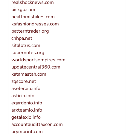
realshocknews.com
pickgb.com
healthmistakes.com
ksfashiondresses.com
patterntrader.org
cnhpa.net
sitalotus.com
supernotes.org
worldsportsempires.com
updatecentral360.com
katamastah.com
zqscore.net
aseleraio.info
asticio.info
egardenio.info
arxteamio.info
getalexio.info
accountaudittaxcon.com
prymprint.com