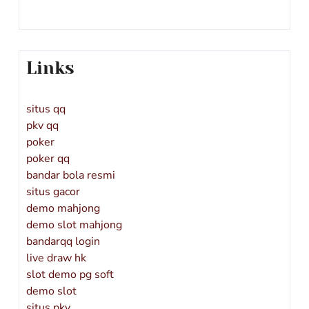
Links
situs qq
pkv qq
poker
poker qq
bandar bola resmi
situs gacor
demo mahjong
demo slot mahjong
bandarqq login
live draw hk
slot demo pg soft
demo slot
situs pkv