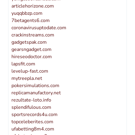
articlehorizone.com
yuqqbbzp.com
7betagents6.com
coronavirusuptodate.com
crackinstreams.com
gadgetspak.com
gearsngadget.com
hireseodoctor.com
lapsfit.com
levelup-fast.com
mytreepla.net
pokersimulations.com
replicamanufactory.net
rezultate-loto.info
splendifulous.com
sportsrecords4u.com
topceleberites.com
ufabetting8m4.com