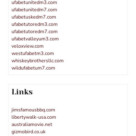
ufabetunitedm3.com
ufabetunitedm7.com
ufabetuskedm7.com
ufabetutoredm3.com
ufabetutoredm7.com
ufabetvalleyum3.com
veloxview.com
westufabetm3.com
whiskeybrothersllc.com
wildufabetum7.com
Links
jimsfamousbbq.com
libertywalk-usa.com
australiamovie.net
gizmobird.co.uk