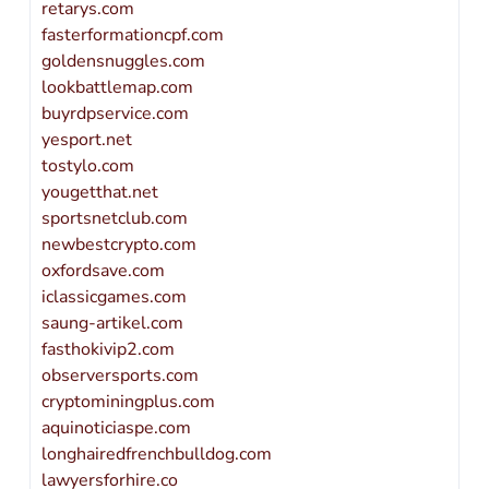
retarys.com
fasterformationcpf.com
goldensnuggles.com
lookbattlemap.com
buyrdpservice.com
yesport.net
tostylo.com
yougetthat.net
sportsnetclub.com
newbestcrypto.com
oxfordsave.com
iclassicgames.com
saung-artikel.com
fasthokivip2.com
observersports.com
cryptominingplus.com
aquinoticiaspe.com
longhairedfrenchbulldog.com
lawyersforhire.co