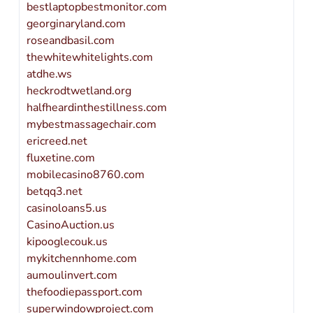
bestlaptopbestmonitor.com
georginaryland.com
roseandbasil.com
thewhitewhitelights.com
atdhe.ws
heckrodtwetland.org
halfheardinthestillness.com
mybestmassagechair.com
ericreed.net
fluxetine.com
mobilecasino8760.com
betqq3.net
casinoloans5.us
CasinoAuction.us
kipooglecouk.us
mykitchennhome.com
aumoulinvert.com
thefoodiepassport.com
superwindowproject.com