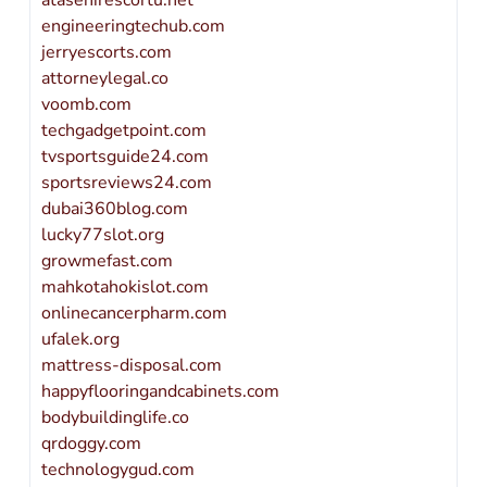
atasehirescortu.net
engineeringtechub.com
jerryescorts.com
attorneylegal.co
voomb.com
techgadgetpoint.com
tvsportsguide24.com
sportsreviews24.com
dubai360blog.com
lucky77slot.org
growmefast.com
mahkotahokislot.com
onlinecancerpharm.com
ufalek.org
mattress-disposal.com
happyflooringandcabinets.com
bodybuildinglife.co
qrdoggy.com
technologygud.com