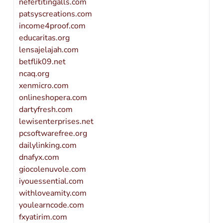
nefertitingalls.com
patsyscreations.com
income4proof.com
educaritas.org
lensajelajah.com
betflik09.net
ncaq.org
xenmicro.com
onlineshopera.com
dartyfresh.com
lewisenterprises.net
pcsoftwarefree.org
dailylinking.com
dnafyx.com
giocolenuvole.com
iyouessential.com
withloveamity.com
youlearncode.com
fxyatirim.com