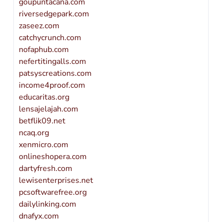
goupuntacana.com
riversedgepark.com
zaseez.com
catchycrunch.com
nofaphub.com
nefertitingalls.com
patsyscreations.com
income4proof.com
educaritas.org
lensajelajah.com
betflik09.net
ncaq.org
xenmicro.com
onlineshopera.com
dartyfresh.com
lewisenterprises.net
pcsoftwarefree.org
dailylinking.com
dnafyx.com