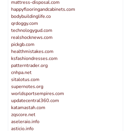
mattress-disposal.com
happyflooringandcabinets.com
bodybuildinglife.co
qrdoggy.com
technologygud.com
realshocknews.com
pickgb.com
healthmistakes.com
ksfashiondresses.com
patterntrader.org
cnhpa.net
sitalotus.com
supernotes.org
worldsportsempires.com
updatecentral360.com
katamastah.com
zqscore.net
aseleraio.info
asticio.info