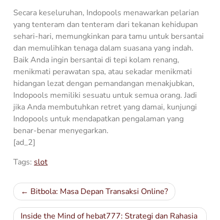
Secara keseluruhan, Indopools menawarkan pelarian
yang tenteram dan tenteram dari tekanan kehidupan
sehari-hari, memungkinkan para tamu untuk bersantai
dan memulihkan tenaga dalam suasana yang indah.
Baik Anda ingin bersantai di tepi kolam renang,
menikmati perawatan spa, atau sekadar menikmati
hidangan lezat dengan pemandangan menakjubkan,
Indopools memiliki sesuatu untuk semua orang. Jadi
jika Anda membutuhkan retret yang damai, kunjungi
Indopools untuk mendapatkan pengalaman yang
benar-benar menyegarkan.
[ad_2]
Tags:
slot
Post
Bitbola: Masa Depan Transaksi Online?
navigation
Inside the Mind of hebat777: Strategi dan Rahasia