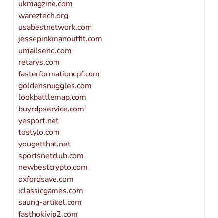
ukmagzine.com
wareztech.org
usabestnetwork.com
jessepinkmanoutfit.com
umailsend.com
retarys.com
fasterformationcpf.com
goldensnuggles.com
lookbattlemap.com
buyrdpservice.com
yesport.net
tostylo.com
yougetthat.net
sportsnetclub.com
newbestcrypto.com
oxfordsave.com
iclassicgames.com
saung-artikel.com
fasthokivip2.com