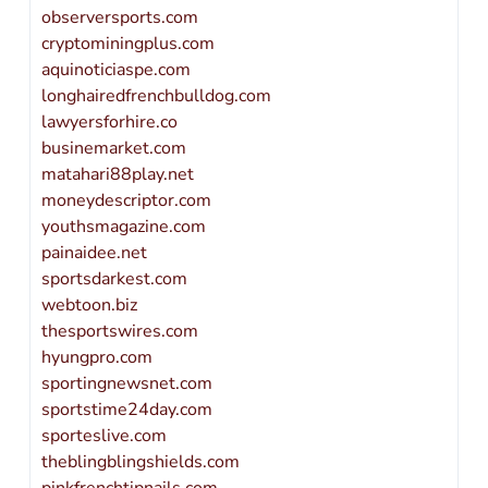
observersports.com
cryptominingplus.com
aquinoticiaspe.com
longhairedfrenchbulldog.com
lawyersforhire.co
businemarket.com
matahari88play.net
moneydescriptor.com
youthsmagazine.com
painaidee.net
sportsdarkest.com
webtoon.biz
thesportswires.com
hyungpro.com
sportingnewsnet.com
sportstime24day.com
sporteslive.com
theblingblingshields.com