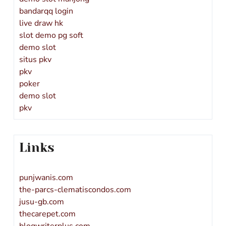
bandarqq login
live draw hk
slot demo pg soft
demo slot
situs pkv
pkv
poker
demo slot
pkv
Links
punjwanis.com
the-parcs-clematiscondos.com
jusu-gb.com
thecarepet.com