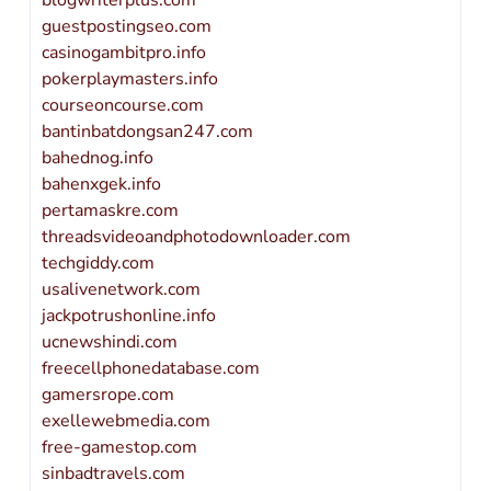
blogwriterplus.com
guestpostingseo.com
casinogambitpro.info
pokerplaymasters.info
courseoncourse.com
bantinbatdongsan247.com
bahednog.info
bahenxgek.info
pertamaskre.com
threadsvideoandphotodownloader.com
techgiddy.com
usalivenetwork.com
jackpotrushonline.info
ucnewshindi.com
freecellphonedatabase.com
gamersrope.com
exellewebmedia.com
free-gamestop.com
sinbadtravels.com