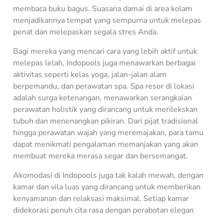
membaca buku bagus. Suasana damai di area kolam
menjadikannya tempat yang sempurna untuk melepas
penat dan melepaskan segala stres Anda.
Bagi mereka yang mencari cara yang lebih aktif untuk
melepas lelah, Indopools juga menawarkan berbagai
aktivitas seperti kelas yoga, jalan-jalan alam
berpemandu, dan perawatan spa. Spa resor di lokasi
adalah surga ketenangan, menawarkan serangkaian
perawatan holistik yang dirancang untuk merilekskan
tubuh dan menenangkan pikiran. Dari pijat tradisional
hingga perawatan wajah yang meremajakan, para tamu
dapat menikmati pengalaman memanjakan yang akan
membuat mereka merasa segar dan bersemangat.
Akomodasi di Indopools juga tak kalah mewah, dengan
kamar dan vila luas yang dirancang untuk memberikan
kenyamanan dan relaksasi maksimal. Setiap kamar
didekorasi penuh cita rasa dengan perabotan elegan