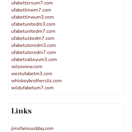
ufabettersum7.com
ufabettinwm7.com
ufabettinwum3.com
ufabetunitedm3.com
ufabetunitedm7.com
ufabetuskedm7.com
ufabetutoredm3.com
ufabetutoredm7.com
ufabetvalleyum3.com
veloxview.com
westufabetm3.com
whiskeybrothersllc.com
wildufabetum7.com
Links
jimsfamousbbq.com