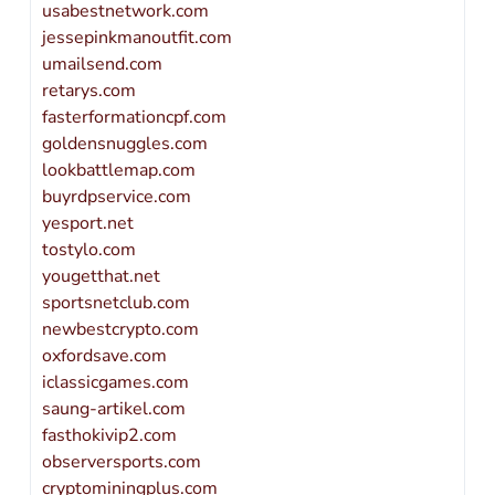
usabestnetwork.com
jessepinkmanoutfit.com
umailsend.com
retarys.com
fasterformationcpf.com
goldensnuggles.com
lookbattlemap.com
buyrdpservice.com
yesport.net
tostylo.com
yougetthat.net
sportsnetclub.com
newbestcrypto.com
oxfordsave.com
iclassicgames.com
saung-artikel.com
fasthokivip2.com
observersports.com
cryptominingplus.com