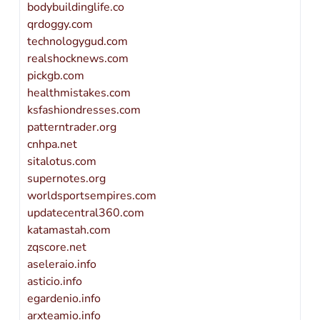
bodybuildinglife.co
qrdoggy.com
technologygud.com
realshocknews.com
pickgb.com
healthmistakes.com
ksfashiondresses.com
patterntrader.org
cnhpa.net
sitalotus.com
supernotes.org
worldsportsempires.com
updatecentral360.com
katamastah.com
zqscore.net
aseleraio.info
asticio.info
egardenio.info
arxteamio.info