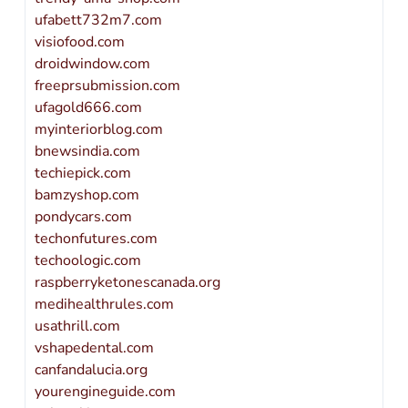
ufabett732m7.com
visiofood.com
droidwindow.com
freeprsubmission.com
ufagold666.com
myinteriorblog.com
bnewsindia.com
techiepick.com
bamzyshop.com
pondycars.com
techonfutures.com
techoologic.com
raspberryketonescanada.org
medihealthrules.com
usathrill.com
vshapedental.com
canfandalucia.org
yourengineguide.com