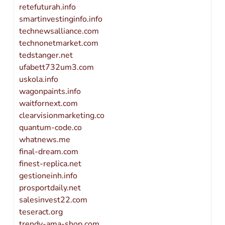
retefuturah.info
smartinvestinginfo.info
technewsalliance.com
technonetmarket.com
tedstanger.net
ufabett732um3.com
uskola.info
wagonpaints.info
waitfornext.com
clearvisionmarketing.co
quantum-code.co
whatnews.me
final-dream.com
finest-replica.net
gestioneinh.info
prosportdaily.net
salesinvest22.com
teseract.org
trendy-ama-shop.com