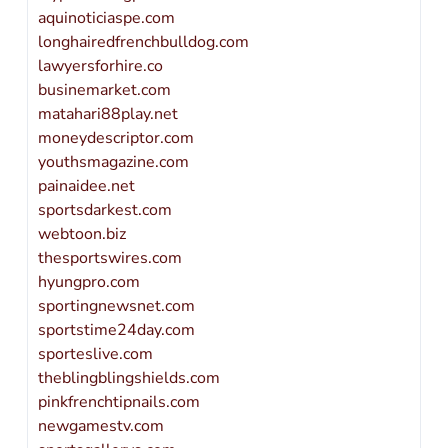
aquinoticiaspe.com
longhairedfrenchbulldog.com
lawyersforhire.co
businemarket.com
matahari88play.net
moneydescriptor.com
youthsmagazine.com
painaidee.net
sportsdarkest.com
webtoon.biz
thesportswires.com
hyungpro.com
sportingnewsnet.com
sportstime24day.com
sporteslive.com
theblingblingshields.com
pinkfrenchtipnails.com
newgamestv.com