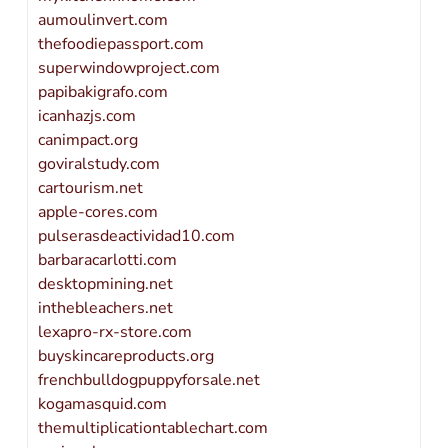
aumoulinvert.com
thefoodiepassport.com
superwindowproject.com
papibakigrafo.com
icanhazjs.com
canimpact.org
goviralstudy.com
cartourism.net
apple-cores.com
pulserasdeactividad10.com
barbaracarlotti.com
desktopmining.net
inthebleachers.net
lexapro-rx-store.com
buyskincareproducts.org
frenchbulldogpuppyforsale.net
kogamasquid.com
themultiplicationtablechart.com