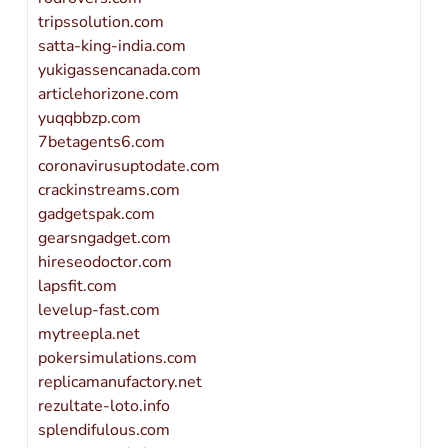
tripssolution.com
satta-king-india.com
yukigassencanada.com
articlehorizone.com
yuqqbbzp.com
7betagents6.com
coronavirusuptodate.com
crackinstreams.com
gadgetspak.com
gearsngadget.com
hireseodoctor.com
lapsfit.com
levelup-fast.com
mytreepla.net
pokersimulations.com
replicamanufactory.net
rezultate-loto.info
splendifulous.com