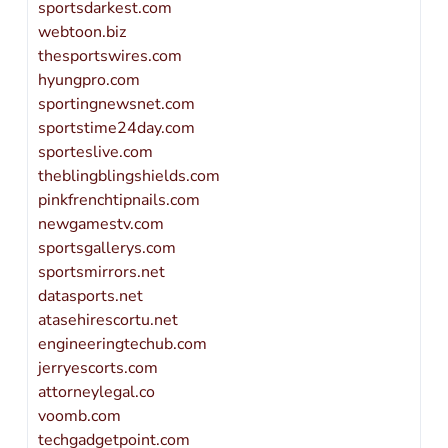
sportsdarkest.com
webtoon.biz
thesportswires.com
hyungpro.com
sportingnewsnet.com
sportstime24day.com
sporteslive.com
theblingblingshields.com
pinkfrenchtipnails.com
newgamestv.com
sportsgallerys.com
sportsmirrors.net
datasports.net
atasehirescortu.net
engineeringtechub.com
jerryescorts.com
attorneylegal.co
voomb.com
techgadgetpoint.com