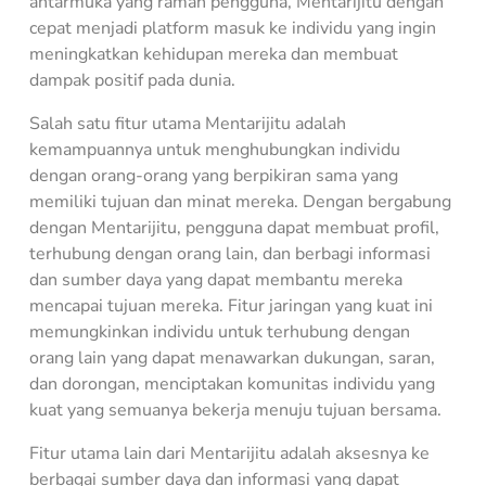
antarmuka yang ramah pengguna, Mentarijitu dengan
cepat menjadi platform masuk ke individu yang ingin
meningkatkan kehidupan mereka dan membuat
dampak positif pada dunia.
Salah satu fitur utama Mentarijitu adalah
kemampuannya untuk menghubungkan individu
dengan orang-orang yang berpikiran sama yang
memiliki tujuan dan minat mereka. Dengan bergabung
dengan Mentarijitu, pengguna dapat membuat profil,
terhubung dengan orang lain, dan berbagi informasi
dan sumber daya yang dapat membantu mereka
mencapai tujuan mereka. Fitur jaringan yang kuat ini
memungkinkan individu untuk terhubung dengan
orang lain yang dapat menawarkan dukungan, saran,
dan dorongan, menciptakan komunitas individu yang
kuat yang semuanya bekerja menuju tujuan bersama.
Fitur utama lain dari Mentarijitu adalah aksesnya ke
berbagai sumber daya dan informasi yang dapat