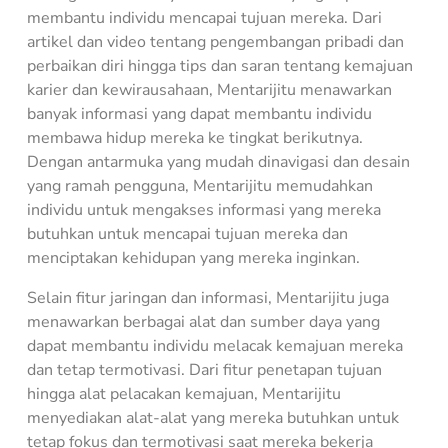
membantu individu mencapai tujuan mereka. Dari
artikel dan video tentang pengembangan pribadi dan
perbaikan diri hingga tips dan saran tentang kemajuan
karier dan kewirausahaan, Mentarijitu menawarkan
banyak informasi yang dapat membantu individu
membawa hidup mereka ke tingkat berikutnya.
Dengan antarmuka yang mudah dinavigasi dan desain
yang ramah pengguna, Mentarijitu memudahkan
individu untuk mengakses informasi yang mereka
butuhkan untuk mencapai tujuan mereka dan
menciptakan kehidupan yang mereka inginkan.
Selain fitur jaringan dan informasi, Mentarijitu juga
menawarkan berbagai alat dan sumber daya yang
dapat membantu individu melacak kemajuan mereka
dan tetap termotivasi. Dari fitur penetapan tujuan
hingga alat pelacakan kemajuan, Mentarijitu
menyediakan alat-alat yang mereka butuhkan untuk
tetap fokus dan termotivasi saat mereka bekerja