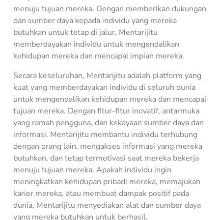
menuju tujuan mereka. Dengan memberikan dukungan
dan sumber daya kepada individu yang mereka
butuhkan untuk tetap di jalur, Mentarijitu
memberdayakan individu untuk mengendalikan
kehidupan mereka dan mencapai impian mereka.
Secara keseluruhan, Mentarijitu adalah platform yang
kuat yang memberdayakan individu di seluruh dunia
untuk mengendalikan kehidupan mereka dan mencapai
tujuan mereka. Dengan fitur-fitur inovatif, antarmuka
yang ramah pengguna, dan kekayaan sumber daya dan
informasi, Mentarijitu membantu individu terhubung
dengan orang lain, mengakses informasi yang mereka
butuhkan, dan tetap termotivasi saat mereka bekerja
menuju tujuan mereka. Apakah individu ingin
meningkatkan kehidupan pribadi mereka, memajukan
karier mereka, atau membuat dampak positif pada
dunia, Mentarijitu menyediakan alat dan sumber daya
yang mereka butuhkan untuk berhasil.