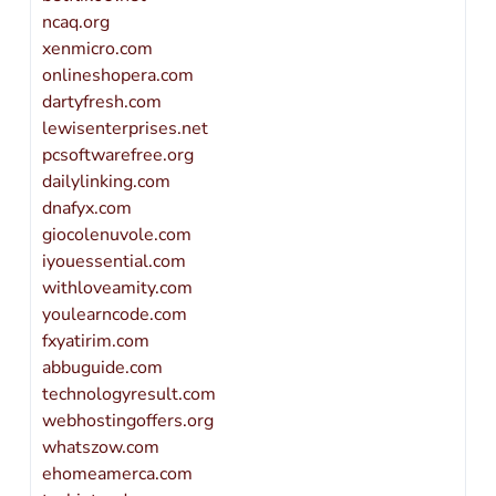
ncaq.org
xenmicro.com
onlineshopera.com
dartyfresh.com
lewisenterprises.net
pcsoftwarefree.org
dailylinking.com
dnafyx.com
giocolenuvole.com
iyouessential.com
withloveamity.com
youlearncode.com
fxyatirim.com
abbuguide.com
technologyresult.com
webhostingoffers.org
whatszow.com
ehomeamerca.com