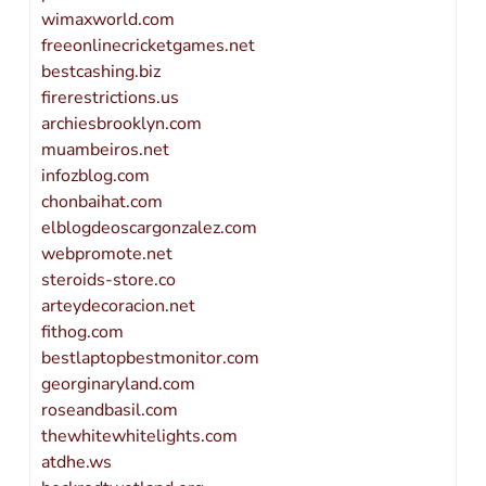
wimaxworld.com
freeonlinecricketgames.net
bestcashing.biz
firerestrictions.us
archiesbrooklyn.com
muambeiros.net
infozblog.com
chonbaihat.com
elblogdeoscargonzalez.com
webpromote.net
steroids-store.co
arteydecoracion.net
fithog.com
bestlaptopbestmonitor.com
georginaryland.com
roseandbasil.com
thewhitewhitelights.com
atdhe.ws