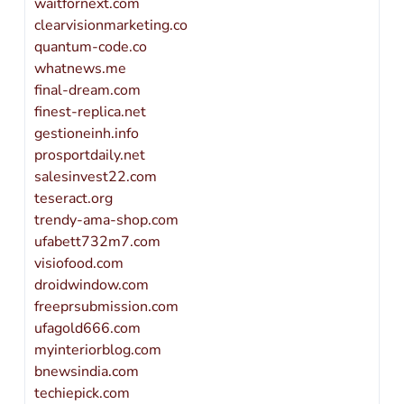
waitfornext.com
clearvisionmarketing.co
quantum-code.co
whatnews.me
final-dream.com
finest-replica.net
gestioneinh.info
prosportdaily.net
salesinvest22.com
teseract.org
trendy-ama-shop.com
ufabett732m7.com
visiofood.com
droidwindow.com
freeprsubmission.com
ufagold666.com
myinteriorblog.com
bnewsindia.com
techiepick.com