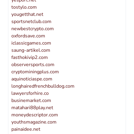
yesport.net
tostylo.com
yougetthat.net
sportsnetclub.com
newbestcrypto.com
oxfordsave.com
iclassicgames.com
saung-artikel.com
fasthokivip2.com
observersports.com
cryptominingplus.com
aquinoticiaspe.com
longhairedfrenchbulldog.com
lawyersforhire.co
businemarket.com
matahari88play.net
moneydescriptor.com
youthsmagazine.com
painaidee.net