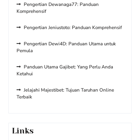
Pengertian Dewanaga77: Panduan
Komprehensif
Pengertian Jeniustoto: Panduan Komprehensif
Pengertian Dewi4D: Panduan Utama untuk
Pemula
Panduan Utama Gajibet: Yang Perlu Anda
Ketahui
Jelajahi Majestibet: Tujuan Taruhan Online
Terbaik
Links