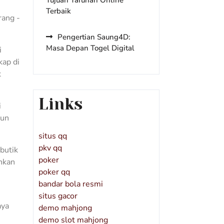
Tujuan Taruhan Online
Terbaik
rang -
Pengertian Saung4D:
Masa Depan Togel Digital
i
kap di
k
Links
i
jun
situs qq
pkv qq
butik
poker
nkan
poker qq
bandar bola resmi
situs gacor
aya
demo mahjong
demo slot mahjong