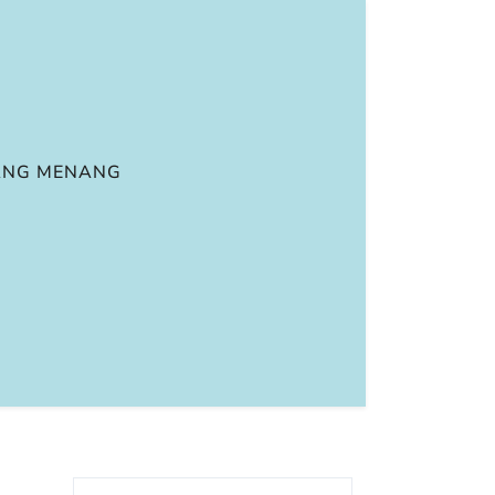
ANG MENANG