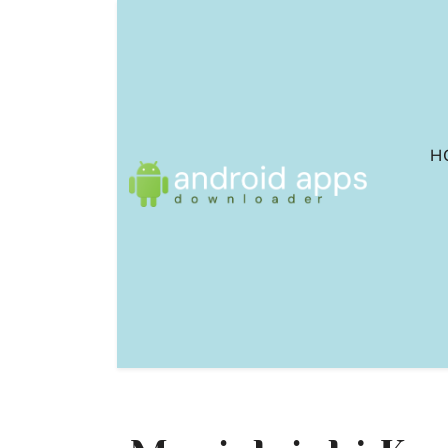
Skip
to
content
H