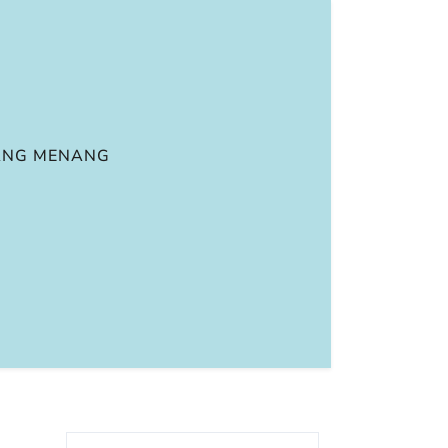
ANG MENANG