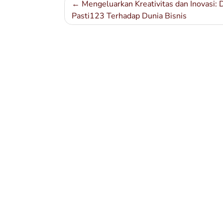
Post
Mengeluarkan Kreativitas dan Inovasi:
Pasti123 Terhadap Dunia Bisnis
navigation