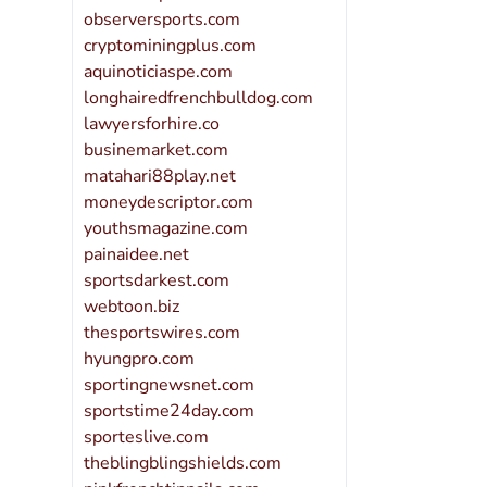
observersports.com
cryptominingplus.com
aquinoticiaspe.com
longhairedfrenchbulldog.com
lawyersforhire.co
businemarket.com
matahari88play.net
moneydescriptor.com
youthsmagazine.com
painaidee.net
sportsdarkest.com
webtoon.biz
thesportswires.com
hyungpro.com
sportingnewsnet.com
sportstime24day.com
sporteslive.com
theblingblingshields.com