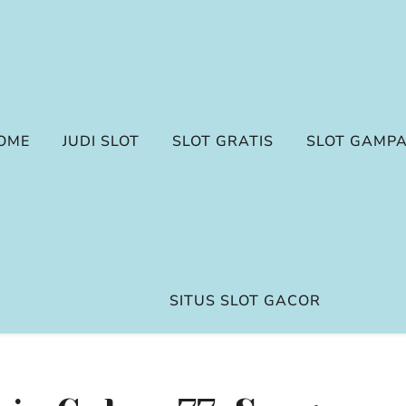
OME
JUDI SLOT
SLOT GRATIS
SLOT GAMP
SITUS SLOT GACOR