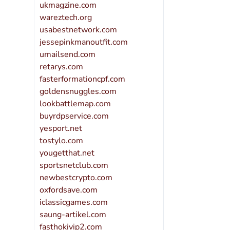
ukmagzine.com
wareztech.org
usabestnetwork.com
jessepinkmanoutfit.com
umailsend.com
retarys.com
fasterformationcpf.com
goldensnuggles.com
lookbattlemap.com
buyrdpservice.com
yesport.net
tostylo.com
yougetthat.net
sportsnetclub.com
newbestcrypto.com
oxfordsave.com
iclassicgames.com
saung-artikel.com
fasthokivip2.com