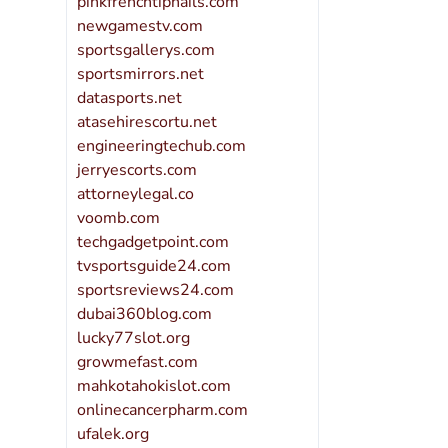
pinkfrenchtipnails.com
newgamestv.com
sportsgallerys.com
sportsmirrors.net
datasports.net
atasehirescortu.net
engineeringtechub.com
jerryescorts.com
attorneylegal.co
voomb.com
techgadgetpoint.com
tvsportsguide24.com
sportsreviews24.com
dubai360blog.com
lucky77slot.org
growmefast.com
mahkotahokislot.com
onlinecancerpharm.com
ufalek.org