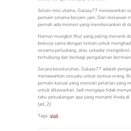
Selain misi utama, Galaxy77 menawarkan se
pemain selama berjam-jam. Dari melawan m
pernah ada momen yang membosankan di dun
Namun mungkin fitur yang paling menarik d
bekerja sama dengan teman untuk menghada
sesama petualang, atau sekadar mengobrol d
terhubung dan berbagi pengalaman bermai
Secara keseluruhan, Galaxy77 adalah penga
menawarkan sesuatu untuk semua orang. Bai
pemain kasual yang mencari pelarian yang m
untuk ditawarkan. Jadi mengapa tidak menye
tahu petualangan apa yang menanti Anda di 
[ad_2]
Tags:
slot