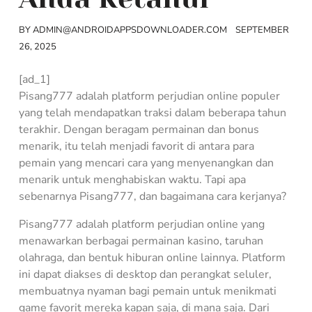
BY
ADMIN@ANDROIDAPPSDOWNLOADER.COM
SEPTEMBER
26, 2025
[ad_1]
Pisang777 adalah platform perjudian online populer
yang telah mendapatkan traksi dalam beberapa tahun
terakhir. Dengan beragam permainan dan bonus
menarik, itu telah menjadi favorit di antara para
pemain yang mencari cara yang menyenangkan dan
menarik untuk menghabiskan waktu. Tapi apa
sebenarnya Pisang777, dan bagaimana cara kerjanya?
Pisang777 adalah platform perjudian online yang
menawarkan berbagai permainan kasino, taruhan
olahraga, dan bentuk hiburan online lainnya. Platform
ini dapat diakses di desktop dan perangkat seluler,
membuatnya nyaman bagi pemain untuk menikmati
game favorit mereka kapan saja, di mana saja. Dari