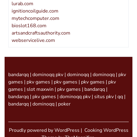
lurab.com
ignitioncoilguide.com
mytechcomputer.com
bioslot168.com
artsandcraftsauthority.com
webservicelive.com
bandarqq
|
dominoqq pkv
|
dominoqq
|
dominoqq
|
pkv
games
|
pkv games
|
pkv games
|
pkv games
|
pkv
games
|
slot maxwin
|
pkv games
|
bandarqq
|
bandarqq
|
pkv games
|
dominoqq pkv
|
situs pkv
|
qq
|
bandarqq
|
dominoqq
|
poker
Proudly powered by WordPress
|
Cooking WordPress