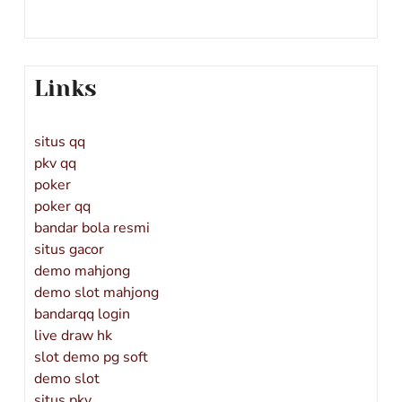
Links
situs qq
pkv qq
poker
poker qq
bandar bola resmi
situs gacor
demo mahjong
demo slot mahjong
bandarqq login
live draw hk
slot demo pg soft
demo slot
situs pkv