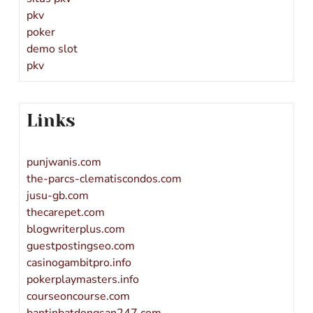
pkv
poker
demo slot
pkv
Links
punjwanis.com
the-parcs-clematiscondos.com
jusu-gb.com
thecarepet.com
blogwriterplus.com
guestpostingseo.com
casinogambitpro.info
pokerplaymasters.info
courseoncourse.com