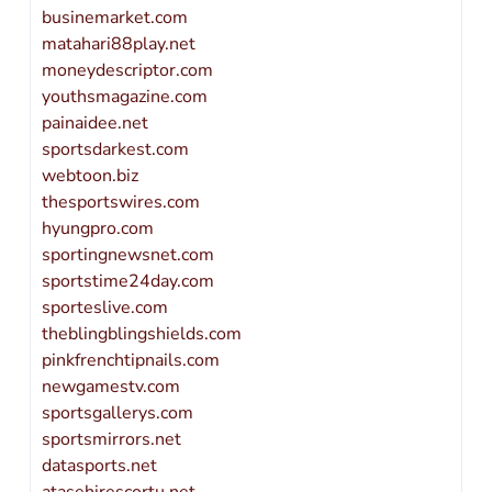
businemarket.com
matahari88play.net
moneydescriptor.com
youthsmagazine.com
painaidee.net
sportsdarkest.com
webtoon.biz
thesportswires.com
hyungpro.com
sportingnewsnet.com
sportstime24day.com
sporteslive.com
theblingblingshields.com
pinkfrenchtipnails.com
newgamestv.com
sportsgallerys.com
sportsmirrors.net
datasports.net