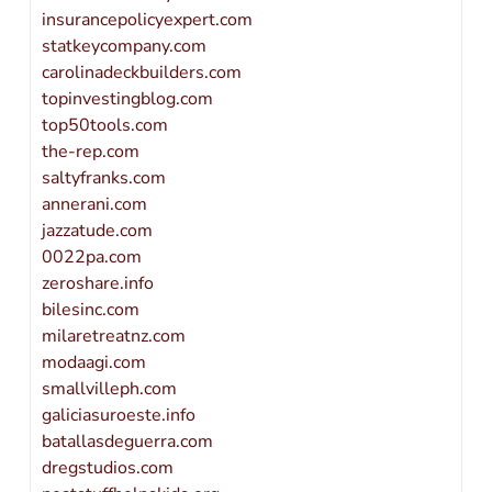
insurancepolicyexpert.com
statkeycompany.com
carolinadeckbuilders.com
topinvestingblog.com
top50tools.com
the-rep.com
saltyfranks.com
annerani.com
jazzatude.com
0022pa.com
zeroshare.info
bilesinc.com
milaretreatnz.com
modaagi.com
smallvilleph.com
galiciasuroeste.info
batallasdeguerra.com
dregstudios.com