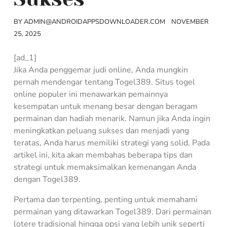
BY
ADMIN@ANDROIDAPPSDOWNLOADER.COM
NOVEMBER
25, 2025
[ad_1]
Jika Anda penggemar judi online, Anda mungkin
pernah mendengar tentang Togel389. Situs togel
online populer ini menawarkan pemainnya
kesempatan untuk menang besar dengan beragam
permainan dan hadiah menarik. Namun jika Anda ingin
meningkatkan peluang sukses dan menjadi yang
teratas, Anda harus memiliki strategi yang solid. Pada
artikel ini, kita akan membahas beberapa tips dan
strategi untuk memaksimalkan kemenangan Anda
dengan Togel389.
Pertama dan terpenting, penting untuk memahami
permainan yang ditawarkan Togel389. Dari permainan
lotere tradisional hingga opsi yang lebih unik seperti