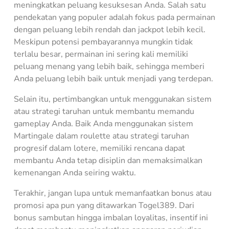
meningkatkan peluang kesuksesan Anda. Salah satu
pendekatan yang populer adalah fokus pada permainan
dengan peluang lebih rendah dan jackpot lebih kecil.
Meskipun potensi pembayarannya mungkin tidak
terlalu besar, permainan ini sering kali memiliki
peluang menang yang lebih baik, sehingga memberi
Anda peluang lebih baik untuk menjadi yang terdepan.
Selain itu, pertimbangkan untuk menggunakan sistem
atau strategi taruhan untuk membantu memandu
gameplay Anda. Baik Anda menggunakan sistem
Martingale dalam roulette atau strategi taruhan
progresif dalam lotere, memiliki rencana dapat
membantu Anda tetap disiplin dan memaksimalkan
kemenangan Anda seiring waktu.
Terakhir, jangan lupa untuk memanfaatkan bonus atau
promosi apa pun yang ditawarkan Togel389. Dari
bonus sambutan hingga imbalan loyalitas, insentif ini