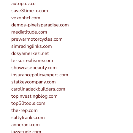
autopluz.co
save3time-c.com
vexonhcf.com
demos-pixelsparadise.com
mediatitude.com
prewarmotorcycles.com
simracinglinks.com
dosyamerkezi.net
le-surrealisme.com
showcasebeauty.com
insurancepolicyexpert.com
statkeycompany.com
carolinadeckbuilders.com
topinvestingblog.com
top50tools.com
the-rep.com
saltyfranks.com
annerani.com
jazzatude.com