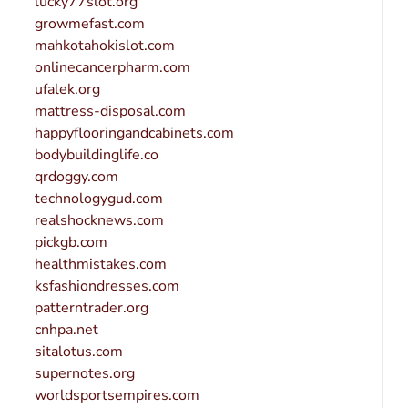
lucky77slot.org
growmefast.com
mahkotahokislot.com
onlinecancerpharm.com
ufalek.org
mattress-disposal.com
happyflooringandcabinets.com
bodybuildinglife.co
qrdoggy.com
technologygud.com
realshocknews.com
pickgb.com
healthmistakes.com
ksfashiondresses.com
patterntrader.org
cnhpa.net
sitalotus.com
supernotes.org
worldsportsempires.com