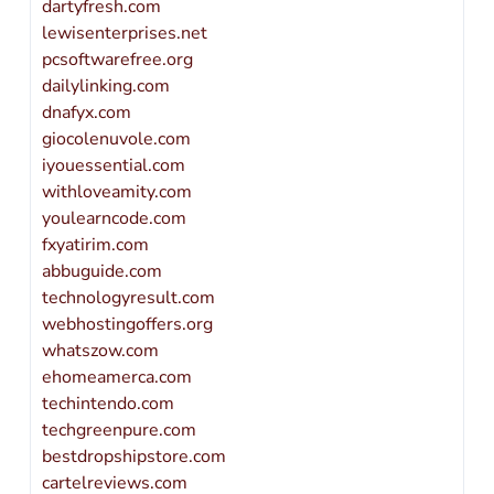
dartyfresh.com
lewisenterprises.net
pcsoftwarefree.org
dailylinking.com
dnafyx.com
giocolenuvole.com
iyouessential.com
withloveamity.com
youlearncode.com
fxyatirim.com
abbuguide.com
technologyresult.com
webhostingoffers.org
whatszow.com
ehomeamerca.com
techintendo.com
techgreenpure.com
bestdropshipstore.com
cartelreviews.com