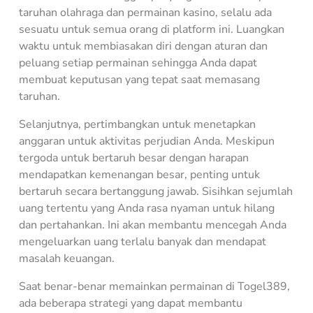
taruhan olahraga dan permainan kasino, selalu ada
sesuatu untuk semua orang di platform ini. Luangkan
waktu untuk membiasakan diri dengan aturan dan
peluang setiap permainan sehingga Anda dapat
membuat keputusan yang tepat saat memasang
taruhan.
Selanjutnya, pertimbangkan untuk menetapkan
anggaran untuk aktivitas perjudian Anda. Meskipun
tergoda untuk bertaruh besar dengan harapan
mendapatkan kemenangan besar, penting untuk
bertaruh secara bertanggung jawab. Sisihkan sejumlah
uang tertentu yang Anda rasa nyaman untuk hilang
dan pertahankan. Ini akan membantu mencegah Anda
mengeluarkan uang terlalu banyak dan mendapat
masalah keuangan.
Saat benar-benar memainkan permainan di Togel389,
ada beberapa strategi yang dapat membantu