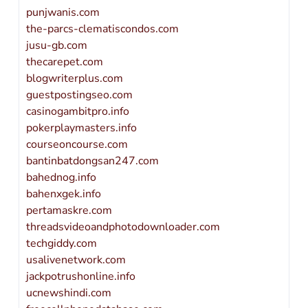
punjwanis.com
the-parcs-clematiscondos.com
jusu-gb.com
thecarepet.com
blogwriterplus.com
guestpostingseo.com
casinogambitpro.info
pokerplaymasters.info
courseoncourse.com
bantinbatdongsan247.com
bahednog.info
bahenxgek.info
pertamaskre.com
threadsvideoandphotodownloader.com
techgiddy.com
usalivenetwork.com
jackpotrushonline.info
ucnewshindi.com