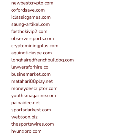
newbestcrypto.com
oxfordsave.com
iclassicgames.com
saung-artikel.com
fasthokivip2.com
observersports.com
cryptominingplus.com
aquinoticiaspe.com
longhairedfrenchbulldog.com
lawyersforhire.co
businemarket.com
matahari88play.net
moneydescriptor.com
youthsmagazine.com
painaidee.net
sportsdarkest.com
webtoon.biz
thesportswires.com
hyungpro.com