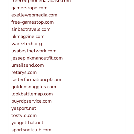
freecellphonedatabase.com
gamersrope.com
exellewebmedia.com
free-gamestop.com
sinbadtravels.com
ukmagzine.com
wareztech.org
usabestnetwork.com
jessepinkmanoutfit.com
umailsend.com
retarys.com
fasterformationcpf.com
goldensnuggles.com
lookbattlemap.com
buyrdpservice.com
yesport.net
tostylo.com
yougetthat.net
sportsnetclub.com