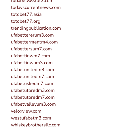
tobabet88slot3.com
todayscurrentnews.com
totobet77.asia
totobet77.org
trendingpublication.com
ufabettererum3.com
ufabettermentm4.com
ufabettersum7.com
ufabettinwm7.com
ufabettinwum3.com
ufabetunitedm3.com
ufabetunitedm7.com
ufabetuskedm7.com
ufabetutoredm3.com
ufabetutoredm7.com
ufabetvalleyum3.com
veloxview.com
westufabetm3.com
whiskeybrothersllc.com