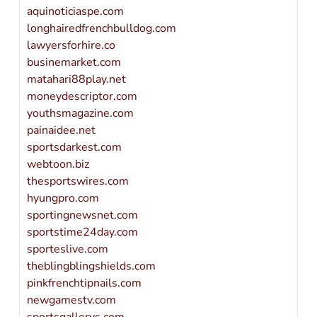
aquinoticiaspe.com
longhairedfrenchbulldog.com
lawyersforhire.co
businemarket.com
matahari88play.net
moneydescriptor.com
youthsmagazine.com
painaidee.net
sportsdarkest.com
webtoon.biz
thesportswires.com
hyungpro.com
sportingnewsnet.com
sportstime24day.com
sporteslive.com
theblingblingshields.com
pinkfrenchtipnails.com
newgamestv.com