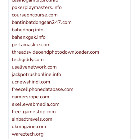
casinogambitpro.info
pokerplaymasters.info
courseoncourse.com
bantinbatdongsan247.com
bahednog.info
bahenxgek.info
pertamaskre.com
threadsvideoandphotodownloader.com
techgiddy.com
usalivenetwork.com
jackpotrushonline.info
ucnewshindi.com
freecellphonedatabase.com
gamersrope.com
exellewebmedia.com
free-gamestop.com
sinbadtravels.com
ukmagzine.com
wareztech.org