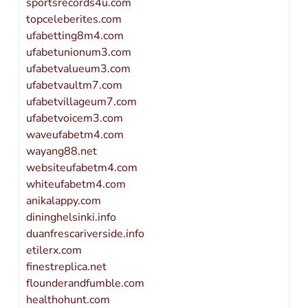
sportsrecords4u.com
topceleberites.com
ufabetting8m4.com
ufabetunionum3.com
ufabetvalueum3.com
ufabetvaultm7.com
ufabetvillageum7.com
ufabetvoicem3.com
waveufabetm4.com
wayang88.net
websiteufabetm4.com
whiteufabetm4.com
anikalappy.com
dininghelsinki.info
duanfrescariverside.info
etilerx.com
finestreplica.net
flounderandfumble.com
healthohunt.com