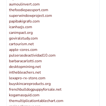
aumoulinvert.com
thefoodiepassport.com
superwindowproject.com
papibakigrafo.com
icanhazjs.com
canimpact.org
goviralstudy.com
cartourism.net
apple-cores.com
pulserasdeactividad10.com
barbaracarlotti.com
desktopmining.net
inthebleachers.net
lexapro-rx-store.com
buyskincareproducts.org
frenchbulldogpuppyforsale.net
kogamasquid.com
themultiplicationtablechart.com