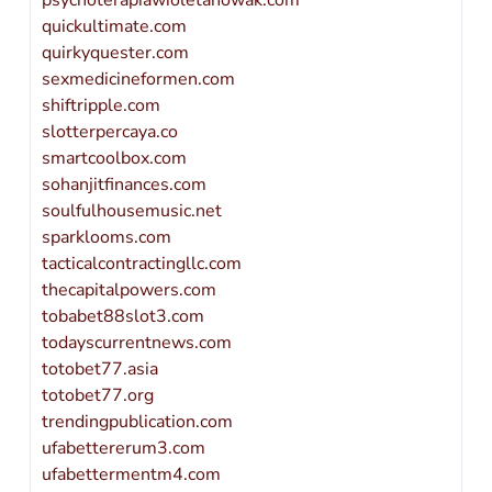
psychoterapiawioletanowak.com
quickultimate.com
quirkyquester.com
sexmedicineformen.com
shiftripple.com
slotterpercaya.co
smartcoolbox.com
sohanjitfinances.com
soulfulhousemusic.net
sparklooms.com
tacticalcontractingllc.com
thecapitalpowers.com
tobabet88slot3.com
todayscurrentnews.com
totobet77.asia
totobet77.org
trendingpublication.com
ufabettererum3.com
ufabettermentm4.com