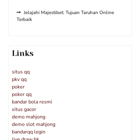
Jelajahi Majestibet: Tujuan Taruhan Online
Terbaik
Links
situs qq
pkv qq
poker
poker qq
bandar bola resmi
situs gacor
demo mahjong
demo slot mahjong
bandarqq login
live draw hk