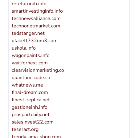
retefuturah.info
smartinvestinginfo.info
technewsalliance.com
technonetmarket.com
tedstanger.net
ufabett732um3.com
uskola.info
wagonpaints.info
waitfornext.com
clearvisionmarketing.co
quantum-code.co
whatnews.me
final-dream.com
finest-replica.net
gestioneinh.info
prosportdaily.net
salesinvest22.com
teseract.org
trendy-ama-shop.com