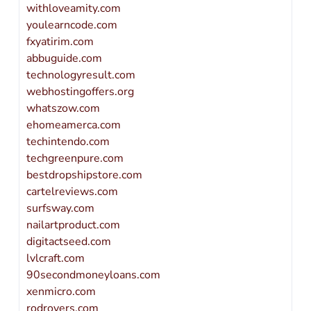
withloveamity.com
youlearncode.com
fxyatirim.com
abbuguide.com
technologyresult.com
webhostingoffers.org
whatszow.com
ehomeamerca.com
techintendo.com
techgreenpure.com
bestdropshipstore.com
cartelreviews.com
surfsway.com
nailartproduct.com
digitactseed.com
lvlcraft.com
90secondmoneyloans.com
xenmicro.com
rodrovers.com