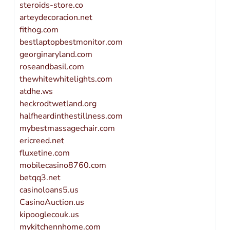
steroids-store.co
arteydecoracion.net
fithog.com
bestlaptopbestmonitor.com
georginaryland.com
roseandbasil.com
thewhitewhitelights.com
atdhe.ws
heckrodtwetland.org
halfheardinthestillness.com
mybestmassagechair.com
ericreed.net
fluxetine.com
mobilecasino8760.com
betqq3.net
casinoloans5.us
CasinoAuction.us
kipooglecouk.us
mykitchennhome.com