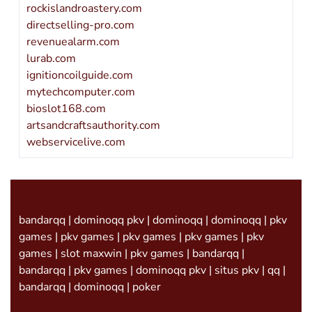
rockislandroastery.com
directselling-pro.com
revenuealarm.com
lurab.com
ignitioncoilguide.com
mytechcomputer.com
bioslot168.com
artsandcraftsauthority.com
webservicelive.com
bandarqq
|
dominoqq pkv
|
dominoqq
|
dominoqq
|
pkv
games
|
pkv games
|
pkv games
|
pkv games
|
pkv
games
|
slot maxwin
|
pkv games
|
bandarqq
|
bandarqq
|
pkv games
|
dominoqq pkv
|
situs pkv
|
qq
|
bandarqq
|
dominoqq
|
poker