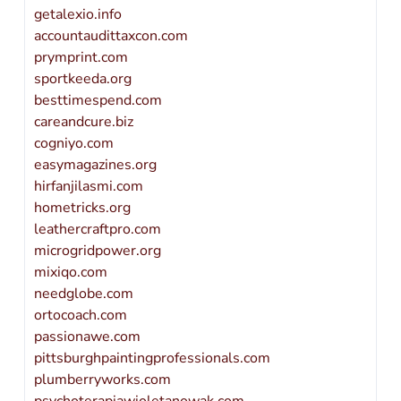
getalexio.info
accountaudittaxcon.com
prymprint.com
sportkeeda.org
besttimespend.com
careandcure.biz
cogniyo.com
easymagazines.org
hirfanjilasmi.com
hometricks.org
leathercraftpro.com
microgridpower.org
mixiqo.com
needglobe.com
ortocoach.com
passionawe.com
pittsburghpaintingprofessionals.com
plumberryworks.com