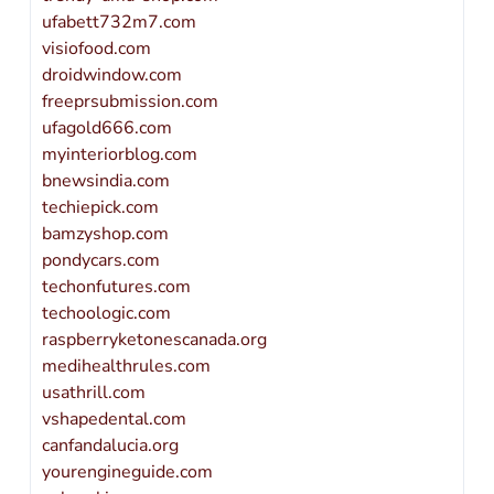
ufabett732m7.com
visiofood.com
droidwindow.com
freeprsubmission.com
ufagold666.com
myinteriorblog.com
bnewsindia.com
techiepick.com
bamzyshop.com
pondycars.com
techonfutures.com
techoologic.com
raspberryketonescanada.org
medihealthrules.com
usathrill.com
vshapedental.com
canfandalucia.org
yourengineguide.com