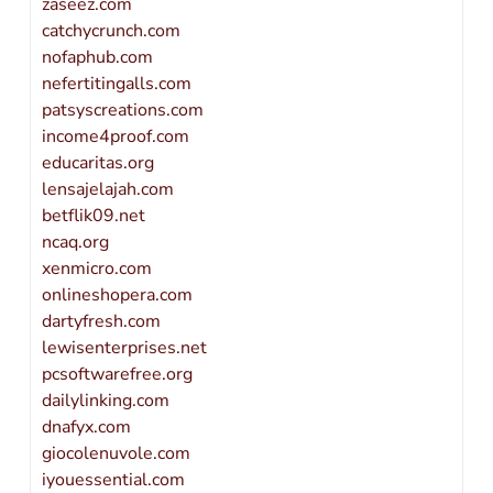
zaseez.com
catchycrunch.com
nofaphub.com
nefertitingalls.com
patsyscreations.com
income4proof.com
educaritas.org
lensajelajah.com
betflik09.net
ncaq.org
xenmicro.com
onlineshopera.com
dartyfresh.com
lewisenterprises.net
pcsoftwarefree.org
dailylinking.com
dnafyx.com
giocolenuvole.com
iyouessential.com