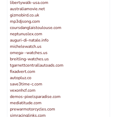
libertywalk-usa.com
australiamovie.net
gizmobird.co.uk
mp3djsong.com
coursdanglaistoulouse.com
neptunuslex.com
auguri-di-natale.info
michelewatch.us
omega--watches.us
breitling-watches.us
tgarnettcentrallautoads.com
fixadvert.com
autopluz.co
save3time-c.com
vexonhcf.com
demos-pixelsparadise.com
mediatitude.com
prewarmotorcycles.com
simracinglinks.com