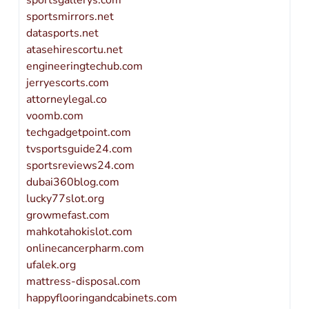
sportsgallerys.com
sportsmirrors.net
datasports.net
atasehirescortu.net
engineeringtechub.com
jerryescorts.com
attorneylegal.co
voomb.com
techgadgetpoint.com
tvsportsguide24.com
sportsreviews24.com
dubai360blog.com
lucky77slot.org
growmefast.com
mahkotahokislot.com
onlinecancerpharm.com
ufalek.org
mattress-disposal.com
happyflooringandcabinets.com