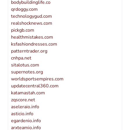
bodybuildinglife.co
qrdoggy.com
technologygud.com
realshocknews.com
pickgb.com
healthmistakes.com
ksfashiondresses.com
patterntrader.org
cnhpa.net
sitalotus.com
supernotes.org
worldsportsempires.com
updatecentral360.com
katamastah.com
zqscore.net
aseleraio.info
asticio.info
egardenio.info
arxteamio.info