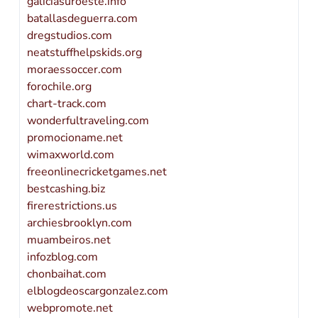
galiciasuroeste.info
batallasdeguerra.com
dregstudios.com
neatstuffhelpskids.org
moraessoccer.com
forochile.org
chart-track.com
wonderfultraveling.com
promocioname.net
wimaxworld.com
freeonlinecricketgames.net
bestcashing.biz
firerestrictions.us
archiesbrooklyn.com
muambeiros.net
infozblog.com
chonbaihat.com
elblogdeoscargonzalez.com
webpromote.net