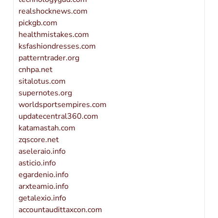
realshocknews.com
pickgb.com
healthmistakes.com
ksfashiondresses.com
patterntrader.org
cnhpa.net
sitalotus.com
supernotes.org
worldsportsempires.com
updatecentral360.com
katamastah.com
zqscore.net
aseleraio.info
asticio.info
egardenio.info
arxteamio.info
getalexio.info
accountaudittaxcon.com