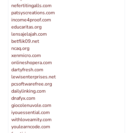
nefertitingalls.com
patsyscreations.com
income4proof.com
educaritas.org
lensajelajah.com
betflik09.net
ncaq.org
xenmicro.com
onlineshopera.com
dartyfresh.com
lewisenterprises.net
pcsoftwarefree.org
dailylinking.com
dnafyx.com
giocolenuvole.com
iyouessential.com
withloveamity.com
youlearncode.com