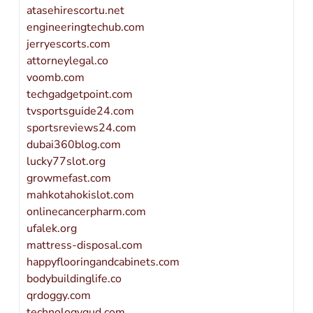
atasehirescortu.net
engineeringtechub.com
jerryescorts.com
attorneylegal.co
voomb.com
techgadgetpoint.com
tvsportsguide24.com
sportsreviews24.com
dubai360blog.com
lucky77slot.org
growmefast.com
mahkotahokislot.com
onlinecancerpharm.com
ufalek.org
mattress-disposal.com
happyflooringandcabinets.com
bodybuildinglife.co
qrdoggy.com
technologygud.com