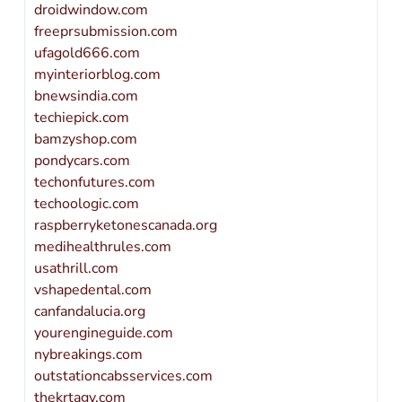
droidwindow.com
freeprsubmission.com
ufagold666.com
myinteriorblog.com
bnewsindia.com
techiepick.com
bamzyshop.com
pondycars.com
techonfutures.com
techoologic.com
raspberryketonescanada.org
medihealthrules.com
usathrill.com
vshapedental.com
canfandalucia.org
yourengineguide.com
nybreakings.com
outstationcabsservices.com
thekrtagy.com