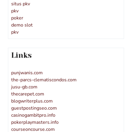
situs pkv
pkv
poker
demo slot
pkv
Links
punjwanis.com
the-parcs-clematiscondos.com
jusu-gb.com
thecarepet.com
blogwriterplus.com
guestpostingseo.com
casinogambitpro.info
pokerplaymasters.info
courseoncourse.com