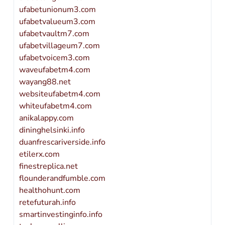
ufabetunionum3.com
ufabetvalueum3.com
ufabetvaultm7.com
ufabetvillageum7.com
ufabetvoicem3.com
waveufabetm4.com
wayang88.net
websiteufabetm4.com
whiteufabetm4.com
anikalappy.com
dininghelsinki.info
duanfrescariverside.info
etilerx.com
finestreplica.net
flounderandfumble.com
healthohunt.com
retefuturah.info
smartinvestinginfo.info