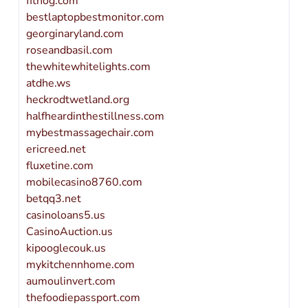
fithog.com
bestlaptopbestmonitor.com
georginaryland.com
roseandbasil.com
thewhitewhitelights.com
atdhe.ws
heckrodtwetland.org
halfheardinthestillness.com
mybestmassagechair.com
ericreed.net
fluxetine.com
mobilecasino8760.com
betqq3.net
casinoloans5.us
CasinoAuction.us
kipooglecouk.us
mykitchennhome.com
aumoulinvert.com
thefoodiepassport.com