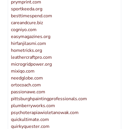
prymprint.com
sportkeeda.org
besttimespend.com
careandcure.biz
cogniyo.com
easymagazines.org
hirfanjilasmi.com
hometricks.org
leathercraftpro.com
microgridpower.org
mixiqo.com
needglobe.com
ortocoach.com
passionawe.com
pittsburghpaintingprofessionals.com
plumberryworks.com
psychoterapiawioletanowak.com
quickultimate.com
quirkyquester.com