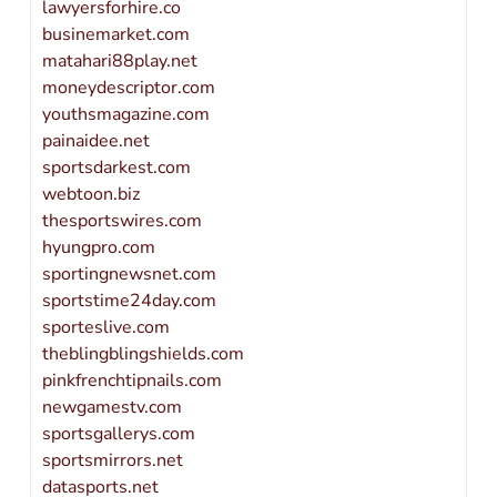
lawyersforhire.co
businemarket.com
matahari88play.net
moneydescriptor.com
youthsmagazine.com
painaidee.net
sportsdarkest.com
webtoon.biz
thesportswires.com
hyungpro.com
sportingnewsnet.com
sportstime24day.com
sporteslive.com
theblingblingshields.com
pinkfrenchtipnails.com
newgamestv.com
sportsgallerys.com
sportsmirrors.net
datasports.net