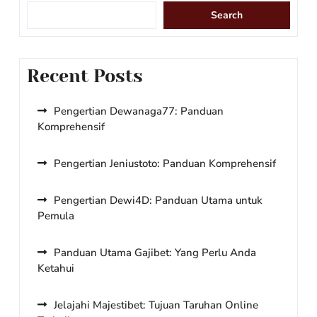
Search
Recent Posts
Pengertian Dewanaga77: Panduan
Komprehensif
Pengertian Jeniustoto: Panduan Komprehensif
Pengertian Dewi4D: Panduan Utama untuk
Pemula
Panduan Utama Gajibet: Yang Perlu Anda
Ketahui
Jelajahi Majestibet: Tujuan Taruhan Online