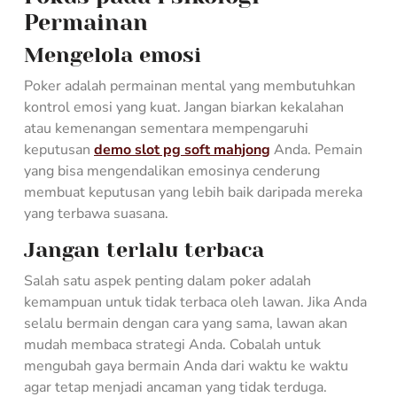
Permainan
Mengelola emosi
Poker adalah permainan mental yang membutuhkan
kontrol emosi yang kuat. Jangan biarkan kekalahan
atau kemenangan sementara mempengaruhi
keputusan
demo slot pg soft mahjong
Anda. Pemain
yang bisa mengendalikan emosinya cenderung
membuat keputusan yang lebih baik daripada mereka
yang terbawa suasana.
Jangan terlalu terbaca
Salah satu aspek penting dalam poker adalah
kemampuan untuk tidak terbaca oleh lawan. Jika Anda
selalu bermain dengan cara yang sama, lawan akan
mudah membaca strategi Anda. Cobalah untuk
mengubah gaya bermain Anda dari waktu ke waktu
agar tetap menjadi ancaman yang tidak terduga.