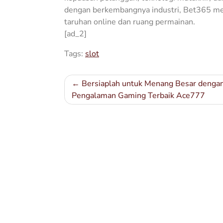
dengan berkembangnya industri, Bet365 mem
taruhan online dan ruang permainan.
[ad_2]
Tags:
slot
Post
Bersiaplah untuk Menang Besar denga
Pengalaman Gaming Terbaik Ace777
navigation