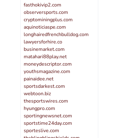
fasthokivip2.com
observersports.com
cryptominingplus.com
aquinoticiaspe.com
longhairedfrenchbulldog.com
lawyersforhire.co
businemarket.com
matahari88play.net
moneydescriptor.com
youthsmagazine.com
painaidee.net
sportsdarkest.com
webtoon.biz
thesportswires.com
hyungpro.com
sportingnewsnet.com
sportstime24day.com
sporteslive.com