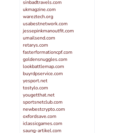
sinbadtravels.com
ukmagzine.com
wareztech.org
usabestnetwork.com
jessepinkmanoutfit.com
umailsend.com
retarys.com
fasterformationcpf.com
goldensnuggles.com
lookbattlemap.com
buyrdpservice.com
yesport.net
tostylo.com
yougetthat.net
sportsnetclub.com
newbestcrypto.com
oxfordsave.com
iclassicgames.com
saung-artikel.com