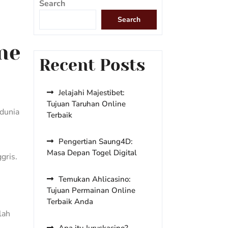
Search
Search
ne
Recent Posts
Jelajahi Majestibet:
Tujuan Taruhan Online
 dunia
Terbaik
Pengertian Saung4D:
Masa Depan Togel Digital
gris.
Temukan Ahlicasino:
Tujuan Permainan Online
Terbaik Anda
lah