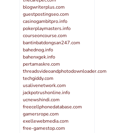
thecarepet.com
blogwriterplus.com
guestpostingseo.com
casinogambitpro.info
pokerplaymasters.info
courseoncourse.com
bantinbatdongsan247.com
bahednog.info
bahenxgek.info
pertamaskre.com
threadsvideoandphotodownloader.com
techgiddy.com
usalivenetwork.com
jackpotrushonline.info
ucnewshindi.com
freecellphonedatabase.com
gamersrope.com
exellewebmedia.com
free-gamestop.com