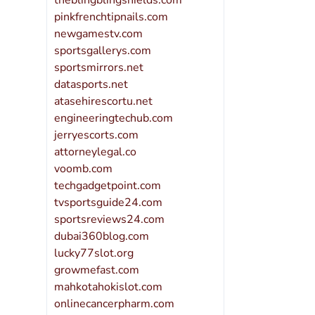
theblingblingshields.com
pinkfrenchtipnails.com
newgamestv.com
sportsgallerys.com
sportsmirrors.net
datasports.net
atasehirescortu.net
engineeringtechub.com
jerryescorts.com
attorneylegal.co
voomb.com
techgadgetpoint.com
tvsportsguide24.com
sportsreviews24.com
dubai360blog.com
lucky77slot.org
growmefast.com
mahkotahokislot.com
onlinecancerpharm.com