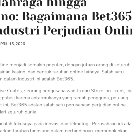
lahraga hingga
no: Bagaimana Bet365
dustri Perjudian Onli
PRIL 16, 2026
line menjadi semakin populer, dengan jutaan orang di seluruh
inan kasino, dan bentuk taruhan online lainnya. Salah satu
 dalam industri ini adalah Bet365.
se Coates, seorang pengusaha wanita dari Stoke-on-Trent, Ing
eputasi karena antarmukanya yang ramah pengguna, peluang
t ini, Bet365 adalah salah satu perusahaan perjudian online
ari seluruh dunia.
dalah fokusnya pada inovasi dan teknologi. Perusahaan ini ada
arkan taruhan langsung dalam pertandingan, memungkinkan