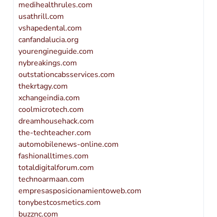
medihealthrules.com
usathrill.com
vshapedental.com
canfandalucia.org
yourengineguide.com
nybreakings.com
outstationcabsservices.com
thekrtagy.com
xchangeindia.com
coolmicrotech.com
dreamhousehack.com
the-techteacher.com
automobilenews-online.com
fashionalltimes.com
totaldigitalforum.com
technoarmaan.com
empresasposicionamientoweb.com
tonybestcosmetics.com
buzznc.com