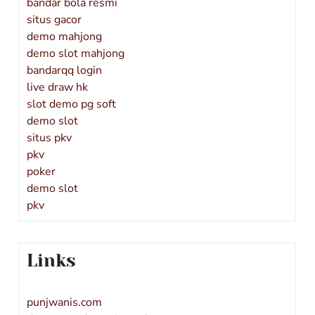
bandar bola resmi
situs gacor
demo mahjong
demo slot mahjong
bandarqq login
live draw hk
slot demo pg soft
demo slot
situs pkv
pkv
poker
demo slot
pkv
Links
punjwanis.com