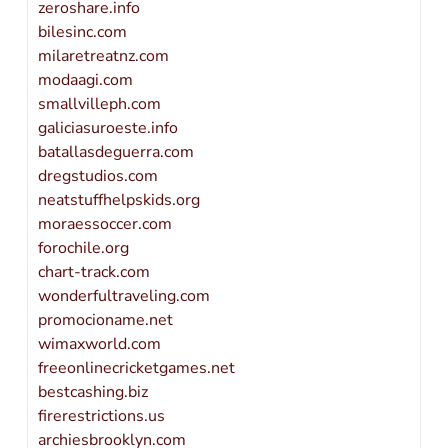
zeroshare.info
bilesinc.com
milaretreatnz.com
modaagi.com
smallvilleph.com
galiciasuroeste.info
batallasdeguerra.com
dregstudios.com
neatstuffhelpskids.org
moraessoccer.com
forochile.org
chart-track.com
wonderfultraveling.com
promocioname.net
wimaxworld.com
freeonlinecricketgames.net
bestcashing.biz
firerestrictions.us
archiesbrooklyn.com