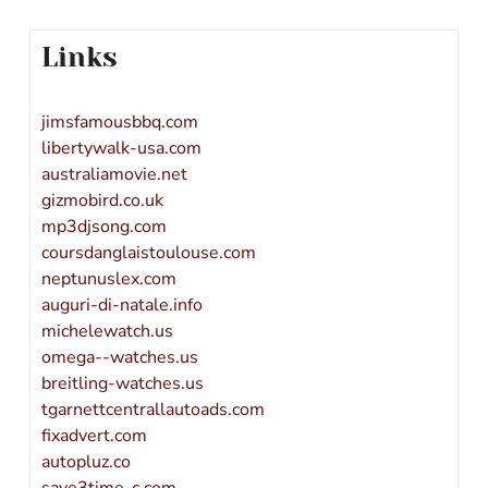
Links
jimsfamousbbq.com
libertywalk-usa.com
australiamovie.net
gizmobird.co.uk
mp3djsong.com
coursdanglaistoulouse.com
neptunuslex.com
auguri-di-natale.info
michelewatch.us
omega--watches.us
breitling-watches.us
tgarnettcentrallautoads.com
fixadvert.com
autopluz.co