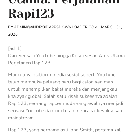
Rapi123
BY
ADMIN@ANDROIDAPPSDOWNLOADER.COM
MARCH 31,
2026
[ad_1]
Dari Sensasi YouTube hingga Kesuksesan Arus Utama:
Perjalanan Rapi123
Munculnya platform media sosial seperti YouTube
telah membuka peluang baru bagi calon seniman
untuk menampilkan bakat mereka dan menjangkau
khalayak global. Salah satu kisah suksesnya adalah
Rapi123, seorang rapper muda yang awalnya menjadi
sensasi YouTube dan kini telah mencapai kesuksesan
mainstream.
Rapi123, yang bernama asli John Smith, pertama kali