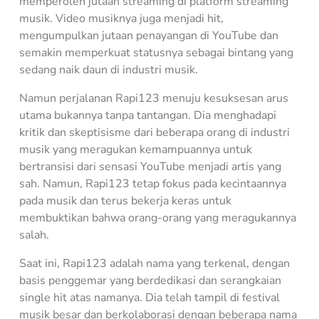
memperoleh jutaan streaming di platform streaming
musik. Video musiknya juga menjadi hit,
mengumpulkan jutaan penayangan di YouTube dan
semakin memperkuat statusnya sebagai bintang yang
sedang naik daun di industri musik.
Namun perjalanan Rapi123 menuju kesuksesan arus
utama bukannya tanpa tantangan. Dia menghadapi
kritik dan skeptisisme dari beberapa orang di industri
musik yang meragukan kemampuannya untuk
bertransisi dari sensasi YouTube menjadi artis yang
sah. Namun, Rapi123 tetap fokus pada kecintaannya
pada musik dan terus bekerja keras untuk
membuktikan bahwa orang-orang yang meragukannya
salah.
Saat ini, Rapi123 adalah nama yang terkenal, dengan
basis penggemar yang berdedikasi dan serangkaian
single hit atas namanya. Dia telah tampil di festival
musik besar dan berkolaborasi dengan beberapa nama