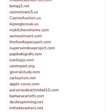
mobilecasino8760.com
betqq3.net
casinoloans5.us
CasinoAuction.us
kipooglecouk.us
mykitchennhome.com
aumoulinvert.com
thefoodiepassport.com
superwindowproject.com
papibakigrafo.com
icanhazjs.com
canimpact.org
goviralstudy.com
cartourism.net
apple-cores.com
pulserasdeactividad10.com
barbaracarlotti.com
desktopmining.net
inthebleachers.net