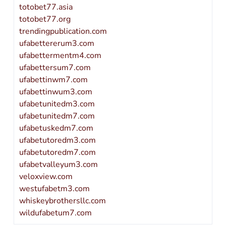
totobet77.asia
totobet77.org
trendingpublication.com
ufabettererum3.com
ufabettermentm4.com
ufabettersum7.com
ufabettinwm7.com
ufabettinwum3.com
ufabetunitedm3.com
ufabetunitedm7.com
ufabetuskedm7.com
ufabetutoredm3.com
ufabetutoredm7.com
ufabetvalleyum3.com
veloxview.com
westufabetm3.com
whiskeybrothersllc.com
wildufabetum7.com