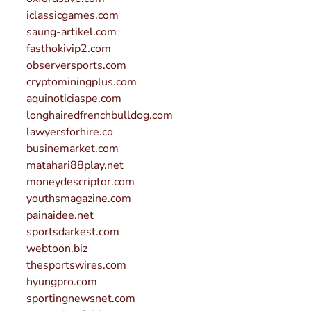
iclassicgames.com
saung-artikel.com
fasthokivip2.com
observersports.com
cryptominingplus.com
aquinoticiaspe.com
longhairedfrenchbulldog.com
lawyersforhire.co
businemarket.com
matahari88play.net
moneydescriptor.com
youthsmagazine.com
painaidee.net
sportsdarkest.com
webtoon.biz
thesportswires.com
hyungpro.com
sportingnewsnet.com