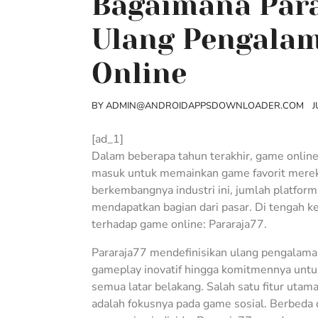
Bagaimana Para
Ulang Pengala
Online
BY
ADMIN@ANDROIDAPPSDOWNLOADER.COM
J
[ad_1]
Dalam beberapa tahun terakhir, game online
masuk untuk memainkan game favorit merek
berkembangnya industri ini, jumlah platfor
mendapatkan bagian dari pasar. Di tengah k
terhadap game online: Pararaja77.
Pararaja77 mendefinisikan ulang pengalama
gameplay inovatif hingga komitmennya untuk
semua latar belakang. Salah satu fitur uta
adalah fokusnya pada game sosial. Berbeda