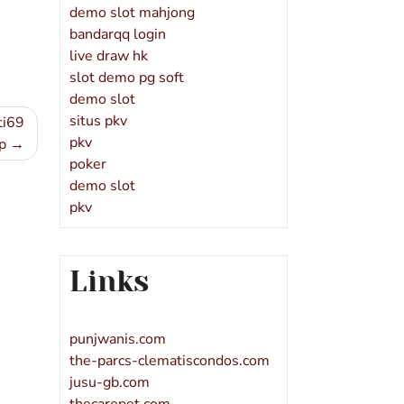
demo slot mahjong
bandarqq login
live draw hk
slot demo pg soft
demo slot
situs pkv
ti69
pkv
p
poker
demo slot
pkv
Links
punjwanis.com
the-parcs-clematiscondos.com
jusu-gb.com