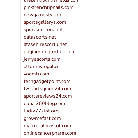
theblingblingshields.com
pinkfrenchtipnails.com
newgamestv.com
sportsgallerys.com
sportsmirrors.net
datasports.net
atasehirescortu.net
engineeringtechub.com
jerryescorts.com
attorneylegal.co
voomb.com
techgadgetpoint.com
tvsportsguide24.com
sportsreviews24.com
dubai360blog.com
lucky77slot.org
growmefast.com
mahkotahokislot.com
onlinecancerpharm.com