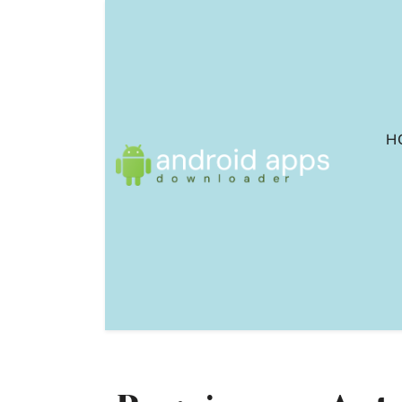
Skip
to
content
H