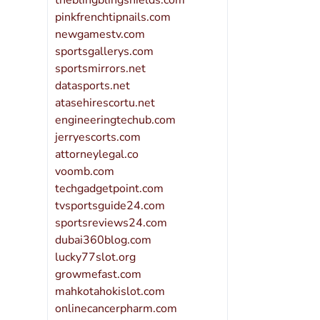
theblingblingshields.com
pinkfrenchtipnails.com
newgamestv.com
sportsgallerys.com
sportsmirrors.net
datasports.net
atasehirescortu.net
engineeringtechub.com
jerryescorts.com
attorneylegal.co
voomb.com
techgadgetpoint.com
tvsportsguide24.com
sportsreviews24.com
dubai360blog.com
lucky77slot.org
growmefast.com
mahkotahokislot.com
onlinecancerpharm.com