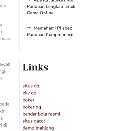
Apa itu Juruskasino?
gai
Panduan Lengkap untuk
Game Online
ar
Memahami Plisbet:
i
Panduan Komprehensif
bosan
jawab
Links
ngi
ik
situs qq
pkv qq
poker
 pada
poker qq
kin
bandar bola resmi
wa
situs gacor
i di
demo mahjong