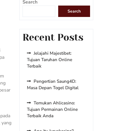
Search
Search
Recent Posts
i
Jelajahi Majestibet:
pa
Tujuan Taruhan Online
Terbaik
am
Pengertian Saung4D:
ang
Masa Depan Togel Digital
besar
Temukan Ahlicasino:
Tujuan Permainan Online
ipada
Terbaik Anda
 yang