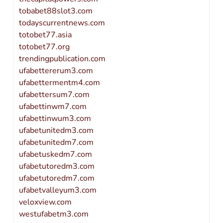
tobabet88slot3.com
todayscurrentnews.com
totobet77.asia
totobet77.org
trendingpublication.com
ufabettererum3.com
ufabettermentm4.com
ufabettersum7.com
ufabettinwm7.com
ufabettinwum3.com
ufabetunitedm3.com
ufabetunitedm7.com
ufabetuskedm7.com
ufabetutoredm3.com
ufabetutoredm7.com
ufabetvalleyum3.com
veloxview.com
westufabetm3.com