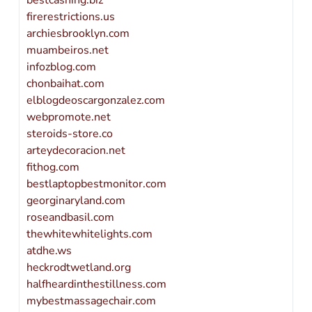
bestcashing.biz
firerestrictions.us
archiesbrooklyn.com
muambeiros.net
infozblog.com
chonbaihat.com
elblogdeoscargonzalez.com
webpromote.net
steroids-store.co
arteydecoracion.net
fithog.com
bestlaptopbestmonitor.com
georginaryland.com
roseandbasil.com
thewhitewhitelights.com
atdhe.ws
heckrodtwetland.org
halfheardinthestillness.com
mybestmassagechair.com