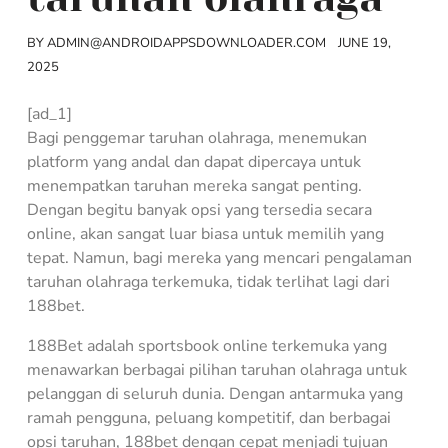
BY
ADMIN@ANDROIDAPPSDOWNLOADER.COM
JUNE 19,
2025
[ad_1]
Bagi penggemar taruhan olahraga, menemukan
platform yang andal dan dapat dipercaya untuk
menempatkan taruhan mereka sangat penting.
Dengan begitu banyak opsi yang tersedia secara
online, akan sangat luar biasa untuk memilih yang
tepat. Namun, bagi mereka yang mencari pengalaman
taruhan olahraga terkemuka, tidak terlihat lagi dari
188bet.
188Bet adalah sportsbook online terkemuka yang
menawarkan berbagai pilihan taruhan olahraga untuk
pelanggan di seluruh dunia. Dengan antarmuka yang
ramah pengguna, peluang kompetitif, dan berbagai
opsi taruhan, 188bet dengan cepat menjadi tujuan