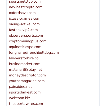
sportsnetclub.com
newbestcrypto.com
oxfordsave.com
iclassicgames.com
saung-artikel.com
fasthokivip2.com
observersports.com
cryptominingplus.com
aquinoticiaspe.com
longhairedfrenchbulldog.com
lawyersforhire.co
businemarket.com
matahari88play.net
moneydescriptor.com
youthsmagazine.com
painaidee.net
sportsdarkest.com
webtoon.biz
thesportswires.com