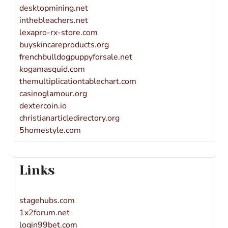
desktopmining.net
inthebleachers.net
lexapro-rx-store.com
buyskincareproducts.org
frenchbulldogpuppyforsale.net
kogamasquid.com
themultiplicationtablechart.com
casinoglamour.org
dextercoin.io
christianarticledirectory.org
5homestyle.com
Links
stagehubs.com
1x2forum.net
login99bet.com