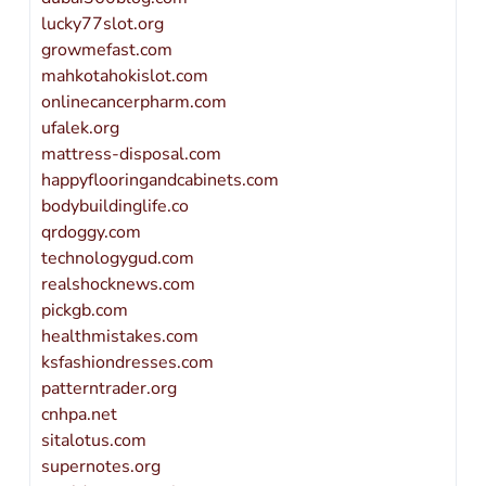
lucky77slot.org
growmefast.com
mahkotahokislot.com
onlinecancerpharm.com
ufalek.org
mattress-disposal.com
happyflooringandcabinets.com
bodybuildinglife.co
qrdoggy.com
technologygud.com
realshocknews.com
pickgb.com
healthmistakes.com
ksfashiondresses.com
patterntrader.org
cnhpa.net
sitalotus.com
supernotes.org